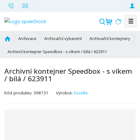
☰
V
y
h
Ú
Archivace
Archivační vybavení
Archivační kontejnery
l
v
o
Archivní kontejner Speedbox - s víkem / bílá / 623911
e
d
d
n
a
Archivní kontejner Speedbox - s víkem
í
t
/ bílá / 623911
s
t
K
r
Kód produktu:
398731
Výrobce:
Esselte
ó
a
d
n
v
a
ý
r
o