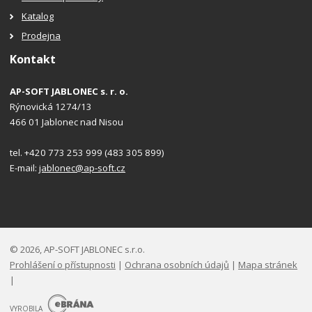
Katalog
Prodejna
Kontakt
AP-SOFT JABLONEC s. r. o.
Rýnovická 1274/13
466 01 Jablonec nad Nisou
tel. +420 773 253 999 (483 305 899)
E-mail:
jablonec@ap-soft.cz
© 2026, AP-SOFT JABLONEC s.r.o.
Prohlášení o přístupnosti
|
Ochrana osobních údajů
|
Mapa stránek
|
E
B
VYROBILA