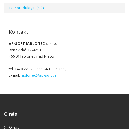
TOP produkty měsíce
Kontakt
AP-SOFT JABLONEC s. r. o.
Rýnovická 1274/13
466 01 Jablonec nad Nisou
tel. +420 773 253 999 (483 305 899)
E-mail:
jablonec@ap-soft.cz
O nás
O nás