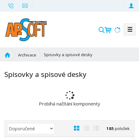
☰
V
y
h
l
Ú
Spisovky a spisové desky
Archivace
e
v
d
o
Spisovky a spisové desky
d
a
n
t
í
s
t
Probíhá načítání komponenty
r
a
n
Ř
O
T
Ř
185
položek
a
a
b
a
á