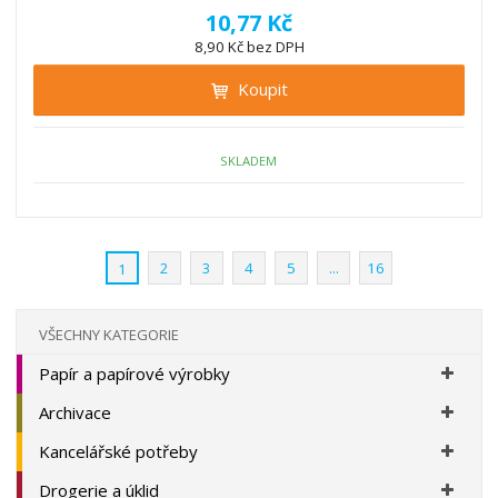
í
v
ě
10,77 Kč
ž
ý
n
8,90 Kč bez DPH
i
š
i
t
i
Koupit
t
m
t
p
n
m
o
o
n
ž
o
č
SKLADEM
s
ž
e
t
s
t
v
t
í
v
2
3
4
5
...
16
1
í
VŠECHNY KATEGORIE
Papír a papírové výrobky
Archivace
Kancelářské potřeby
Drogerie a úklid