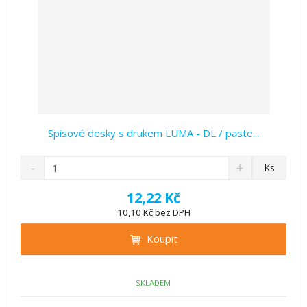
Spisové desky s drukem LUMA - DL / paste...
S
N
Z
Ks
n
a
m
í
v
ě
12,22 Kč
ž
ý
n
10,10 Kč bez DPH
i
š
i
t
i
Koupit
t
m
t
p
n
m
o
o
n
ž
o
č
SKLADEM
s
ž
e