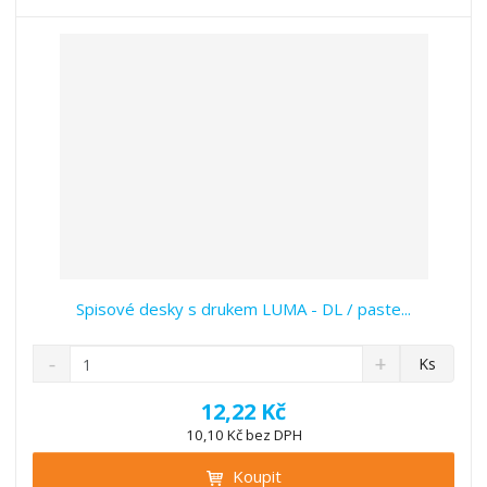
t
s
t
v
t
í
v
í
Spisové desky s drukem LUMA - DL / paste...
S
N
Z
Ks
n
a
m
í
v
ě
12,22 Kč
ž
ý
n
10,10 Kč bez DPH
i
š
i
t
i
Koupit
t
m
t