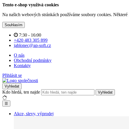
Tento e-shop využívá cookies
Na našich webových stránkách používáme soubory cookies. Některé z n
Souhlasím
7:30 - 16:00
+420 483 305 899
jablonec@ap-soft.cz
O nás
Obchodní podmínky
Kontakty
Přihlásit se
Vyhledat
Kdo hledá, ten najde
Vyhledat
☰
Akce, slevy, výprodej