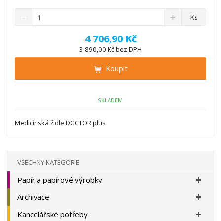
S
N
Z
Ks
n
a
m
í
v
ě
4 706,90 Kč
ž
ý
n
3 890,00 Kč bez DPH
i
š
i
t
i
Koupit
t
m
t
p
n
m
o
o
n
ž
o
č
SKLADEM
s
ž
e
t
s
t
Medicínská židle DOCTOR plus
v
t
í
v
í
VŠECHNY KATEGORIE
Papír a papírové výrobky
Archivace
Kancelářské potřeby