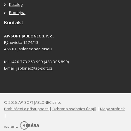
Katalog
Prodejna
Kontakt
AP-SOFT JABLONEC s. r. o.
Rýnovická 1274/13
466 01 Jablonec nad Nisou
tel. +420 773 253 999 (483 305 899)
E-mail:
jablonec@ap-soft.cz
© 2026, AP-SOFT JABLONEC s.r.o.
Prohlášení o přístupnosti
|
Ochrana osobních údajů
|
Mapa stránek
|
E
B
VYROBILA
R