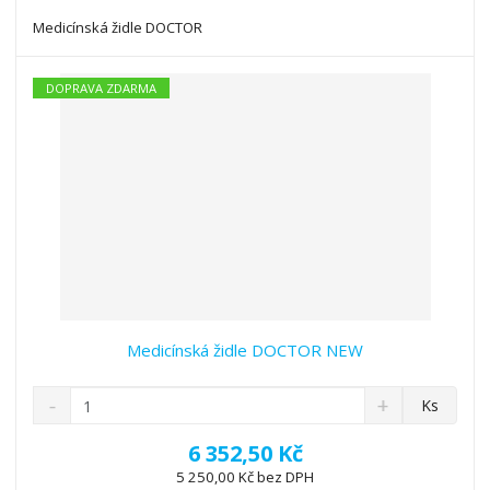
s
ž
e
t
s
t
Medicínská židle DOCTOR
v
t
í
v
í
DOPRAVA ZDARMA
Medicínská židle DOCTOR NEW
S
N
Z
Ks
n
a
m
í
v
ě
6 352,50 Kč
ž
ý
n
5 250,00 Kč bez DPH
i
š