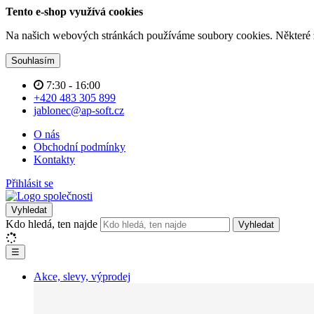
Tento e-shop využívá cookies
Na našich webových stránkách používáme soubory cookies. Některé z n
Souhlasím
7:30 - 16:00
+420 483 305 899
jablonec@ap-soft.cz
O nás
Obchodní podmínky
Kontakty
Přihlásit se
Vyhledat
Kdo hledá, ten najde
Vyhledat
☰
Akce, slevy, výprodej