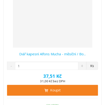
í
Diář kapesní Alfons Mucha - měsíční / Bo...
S
N
Z
Ks
n
a
m
í
v
ě
37,51 Kč
ž
ý
n
31,00 Kč bez DPH
i
š
i
t
i
Koupit
t
m
t
p
n
m
o
o
n