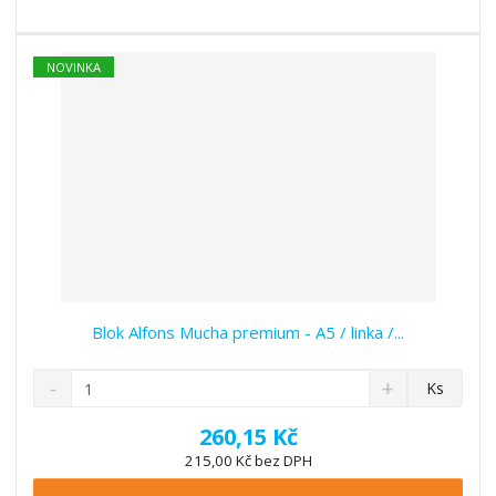
s
ž
e
t
s
t
v
t
í
v
NOVINKA
í
Blok Alfons Mucha premium - A5 / linka /...
S
N
Z
Ks
n
a
m
í
v
ě
260,15 Kč
ž
ý
n
215,00 Kč bez DPH
i
š
i
t
i