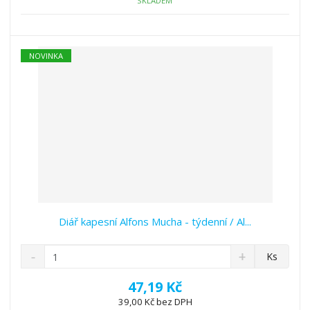
ž
o
č
SKLADEM
s
ž
e
t
s
t
v
t
í
v
NOVINKA
í
Diář kapesní Alfons Mucha - týdenní / Al...
S
N
Z
Ks
n
a
m
í
v
ě
47,19 Kč
ž
ý
n
39,00 Kč bez DPH
i
š