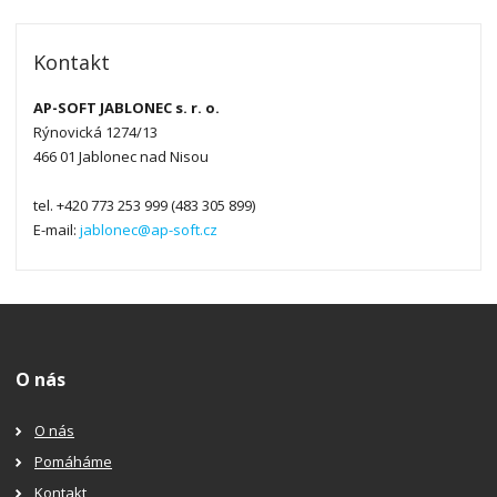
Kontakt
AP-SOFT JABLONEC s. r. o.
Rýnovická 1274/13
466 01 Jablonec nad Nisou
tel. +420 773 253 999 (483 305 899)
E-mail:
jablonec@ap-soft.cz
O nás
O nás
Pomáháme
Kontakt