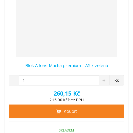
í
Blok Alfons Mucha premium - A5 / zelená
S
N
Z
Ks
n
a
m
í
v
ě
260,15 Kč
ž
ý
n
215,00 Kč bez DPH
i
š
i
t
i
Koupit
t
m
t
p
n
m
o
o
n
ž
o
č
SKLADEM