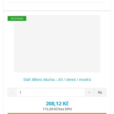
s
ž
e
t
s
t
v
t
í
v
NOVINKA
í
Diář Alfons Mucha - A5 / denní / modrá
S
N
Z
Ks
n
a
m
í
v
ě
208,12 Kč
ž
ý
n
172,00 Kč bez DPH
i
š
i