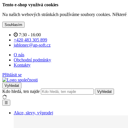
Tento e-shop využívá cookies
Na našich webových stránkách používáme soubory cookies. Některé z n
Souhlasím
7:30 - 16:00
+420 483 305 899
jablonec@ap-soft.cz
O nás
Obchodní podmínky
Kontakty
Přihlásit se
Vyhledat
Kdo hledá, ten najde
Vyhledat
☰
Akce, slevy, výprodej