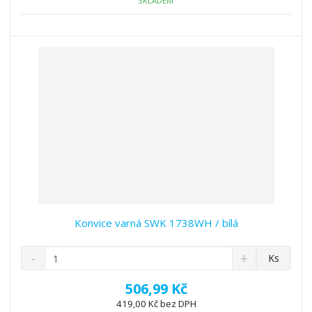
ž
o
č
SKLADEM
s
ž
e
t
s
t
v
t
í
v
í
Konvice varná SWK 1738WH / bílá
S
N
Z
Ks
n
a
m
í
v
ě
506,99 Kč
ž
ý
n
419,00 Kč bez DPH
i
š