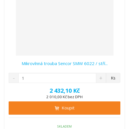
í
Mikrovlnná trouba Sencor SMW 6022 / stří...
S
N
Z
Ks
n
a
m
í
v
ě
2 432,10 Kč
ž
ý
n
2 010,00 Kč bez DPH
i
š
i
t
i
Koupit
t
m
t
p
n
m
o
o
n
ž
o
č
SKLADEM