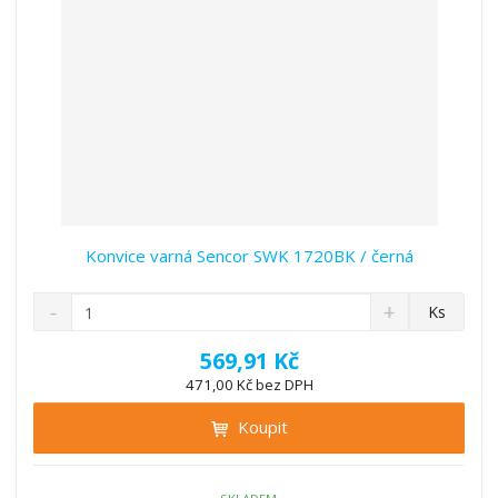
í
Konvice varná Sencor SWK 1720BK / černá
S
N
Z
Ks
n
a
m
í
v
ě
569,91 Kč
ž
ý
n
471,00 Kč bez DPH
i
š
i
t
i
Koupit
t
m
t
p
n
m
o
o
n