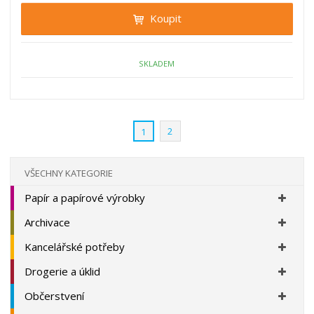
i
t
i
Koupit
t
m
t
p
n
m
o
o
n
ž
o
č
SKLADEM
s
ž
e
t
s
t
v
t
í
v
2
1
í
VŠECHNY KATEGORIE
Papír a papírové výrobky
Archivace
Kancelářské potřeby
Drogerie a úklid
Občerstvení