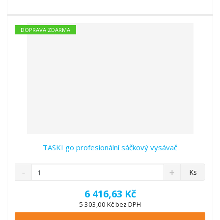
s
ž
e
t
s
t
v
t
í
v
DOPRAVA ZDARMA
í
TASKI go profesionální sáčkový vysávač
S
N
Z
Ks
n
a
m
í
v
ě
6 416,63 Kč
ž
ý
n
5 303,00 Kč bez DPH
i
š
i
t
i