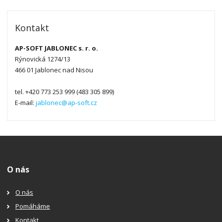
Kontakt
AP-SOFT JABLONEC s. r. o.
Rýnovická 1274/13
466 01 Jablonec nad Nisou
tel. +420 773 253 999 (483 305 899)
E-mail:
jablonec@ap-soft.cz
O nás
O nás
Pomáháme
Kontakt