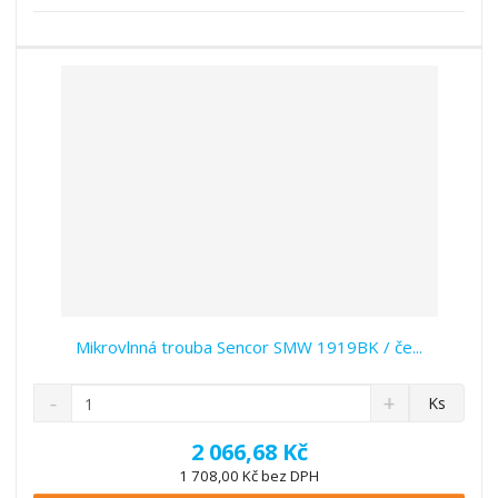
s
ž
e
t
s
t
v
t
í
v
í
Mikrovlnná trouba Sencor SMW 1919BK / če...
S
N
Z
Ks
n
a
m
í
v
ě
2 066,68 Kč
ž
ý
n
1 708,00 Kč bez DPH
i
š
i