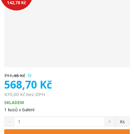
142,78 Kč
o
b
c
e
:
8
5
9
5
0
5
711,48 Kč
8
568,70 Kč
3
4
470,00 Kč bez DPH
0
SKLADEM
0
1
kusů v balení
9
S
N
0
Z
Ks
n
a
m
í
v
ě