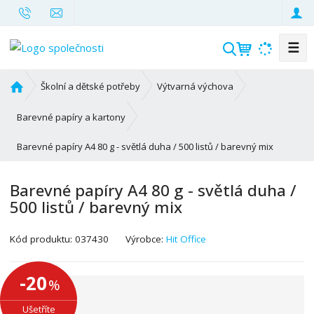
☰
V
y
h
Ú
Školní a dětské potřeby
Výtvarná výchova
l
v
o
e
Barevné papíry a kartony
d
d
Barevné papíry A4 80 g - světlá duha / 500 listů / barevný mix
n
a
í
t
s
Barevné papíry A4 80 g - světlá duha /
t
500 listů / barevný mix
r
a
K
Kód produktu:
037430
Výrobce:
Hit Office
n
ó
a
d
-20
%
v
ý
Ušetříte
r