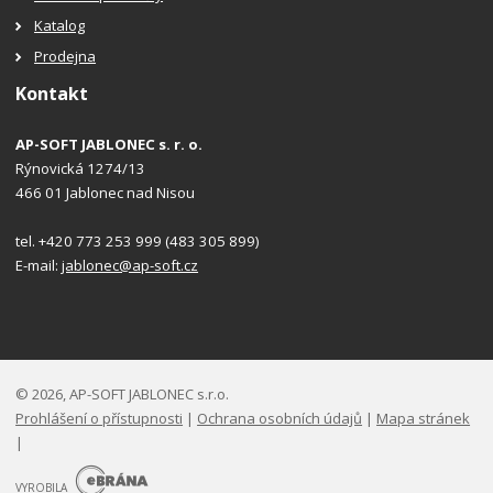
Katalog
Prodejna
Kontakt
AP-SOFT JABLONEC s. r. o.
Rýnovická 1274/13
466 01 Jablonec nad Nisou
tel. +420 773 253 999 (483 305 899)
E-mail:
jablonec@ap-soft.cz
© 2026, AP-SOFT JABLONEC s.r.o.
Prohlášení o přístupnosti
|
Ochrana osobních údajů
|
Mapa stránek
|
E
B
VYROBILA