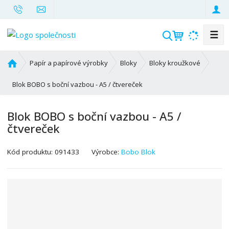
☰
V
y
h
Ú
Papír a papírové výrobky
Bloky
Bloky kroužkové
l
v
o
Blok BOBO s boční vazbou - A5 / čtvereček
e
d
d
n
a
Blok BOBO s boční vazbou - A5 /
í
t
čtvereček
s
t
K
r
Kód produktu:
091433
Výrobce:
Bobo Blok
ó
a
d
n
v
a
ý
r
o