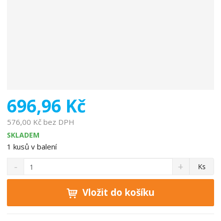
696,96 Kč
576,00 Kč bez DPH
SKLADEM
1
kusů v balení
S
N
Z
Ks
n
a
m
í
v
ě
ž
ý
Vložit do košíku
n
i
š
i
t
i
t