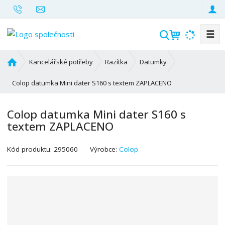
☰
V
y
h
Ú
Kancelářské potřeby
Razítka
Datumky
l
v
o
Colop datumka Mini dater S160 s textem ZAPLACENO
e
d
d
n
a
Colop datumka Mini dater S160 s
í
t
textem ZAPLACENO
s
t
r
Kód produktu:
295060
Výrobce:
Colop
a
n
a