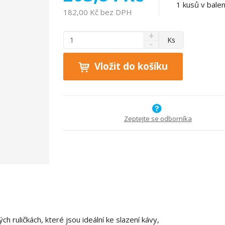
1
kusů v balen
182,00 Kč bez DPH
N
Z
Ks
S
a
m
n
v
ě
í
ý
Vložit do košíku
n
ž
š
i
i
i
t
t
t
p
m
m
n
o
n
Zeptejte se odborníka
o
o
č
ž
ž
e
s
s
t
t
t
v
v
í
í
h ruličkách, které jsou ideální ke slazení kávy,