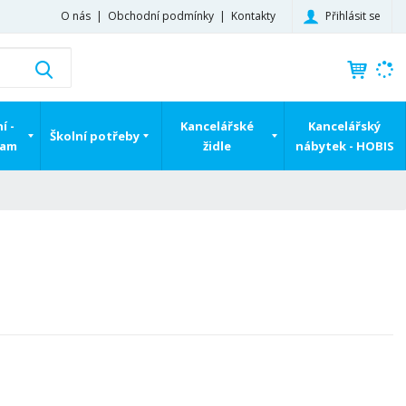
Přihlásit se
O nás
Obchodní podmínky
Kontakty
K
Vyhledat
d
o
h
í -
Kancelářské
Kancelářský
Školní potřeby
l
ram
židle
nábytek - HOBIS
e
d
á
,
t
e
n
n
a
j
d
e