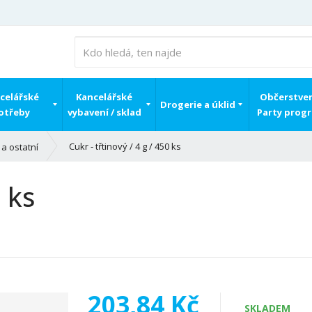
celářské
Kancelářské
Občerstven
Drogerie a úklid
otřeby
vybavení / sklad
Party prog
Cukr - třtinový / 4 g / 450 ks
a ostatní
0 ks
203,84 Kč
SKLADEM