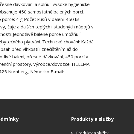
 přesné dávkování a splňují vysoké hygienické
 obsahuje 450 samostatně balených porcí.
porce: 4 g Počet kusů v balení: 450 ks
ávy, čaje a dalších teplých i studených nápojů v
tnosti: Jednotlivě balené porce umožňují
zbytečného plýtvání. Technické chování: Každá
obsah před vlhkostí i znečištěním až do
notlivé balení, přesné dávkování, 450 porcí v
onferenční prostory. Výrobce/dovozce: HELLMA
425 Nürnberg, Německo E-mail:
odmínky
Produkty a služby
Produkty a služby