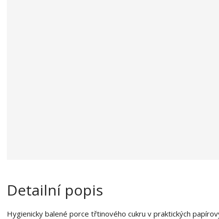
a
o
b
c
e
:
8
5
9
0
1
8
8
0
0
4
3
6
Detailní popis
2
Hygienicky balené porce třtinového cukru v praktických papírovýc