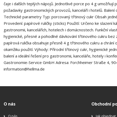
čaje i dalších teplých nápojů. Jednotlivé porce po 4 g umožňují
požadavky gastronomických provozů, kanceláří i hotelů. Balení
Technické parametry Typ: porcovaný třtinový cukr Obsah jedné 
Provedení: papírové ruličky (sticks) Použití: Určeno ke slazení k
gastronomii, kancelářích, hotelech i domácnostech. Funkční vlas
hygienické, přesné a pohodlné dávkování třtinového cukru bez 
papírová rulička obsahuje přesně 4 g třtinového cukru a chrání 
okamžiku použití. Výhody: Přírodní třtinový cukr, hygienické jed
balení a ideální řešení pro gastronomii, kanceláře, hotely i k
Gastronomie-Service GmbH Adresa: Forchheimer Straße 4, 90
information@hellma.de
O nás
Obchodní p
O nás
Jak objednat