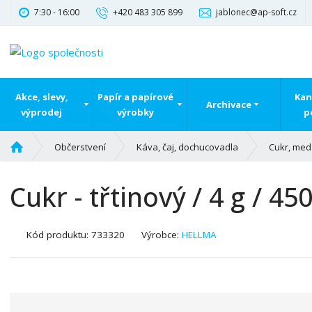
7:30 - 16:00
+420 483 305 899
jablonec@ap-soft.cz
Akce, slevy,
Papír a papírové
Kan
Archivace
výprodej
výrobky
p
Ú
Občerstvení
Káva, čaj, dochucovadla
Cukr, med 
v
o
Cukr - třtinový / 4 g / 45
d
n
í
K
Kód produktu:
733320
Výrobce:
HELLMA
s
ó
t
d
r
v
a
ý
n
r