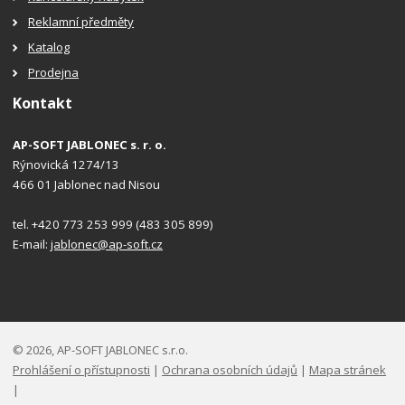
Reklamní předměty
Katalog
Prodejna
Kontakt
AP-SOFT JABLONEC s. r. o.
Rýnovická 1274/13
466 01 Jablonec nad Nisou
tel. +420 773 253 999 (483 305 899)
E-mail:
jablonec@ap-soft.cz
© 2026, AP-SOFT JABLONEC s.r.o.
Prohlášení o přístupnosti
|
Ochrana osobních údajů
|
Mapa stránek
|