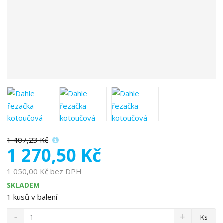
e
:
4
0
0
7
8
8
5
0
0
5
1 407,23 Kč
0
1 270,50 Kč
8
9
1 050,00 Kč bez DPH
SKLADEM
1
kusů v balení
S
N
Z
Ks
n
a