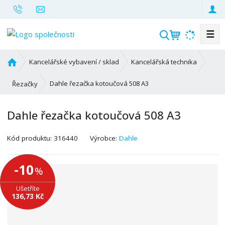
☰
V
y
h
Ú
Kancelářské vybavení / sklad
Kancelářská technika
l
v
o
e
Dahle řezačka kotoučová 508 A3
Řezačky
d
d
n
a
Dahle řezačka kotoučová 508 A3
í
t
s
K
Kód produktu:
316440
Výrobce:
Dahle
t
ó
r
d
a
-10
%
v
n
ý
a
Ušetříte
r
136,73 Kč
o
b
c