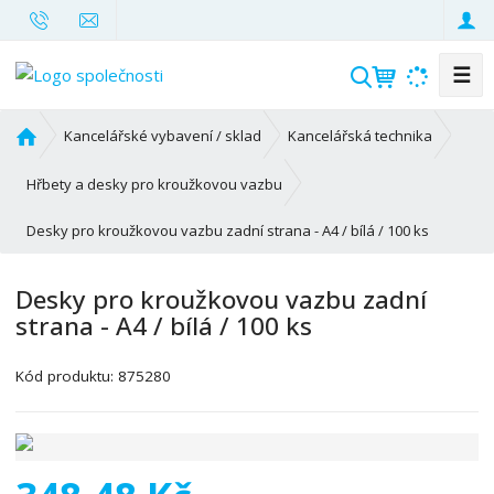
☰
V
y
h
Ú
Kancelářské vybavení / sklad
Kancelářská technika
l
v
o
e
Hřbety a desky pro kroužkovou vazbu
d
d
Desky pro kroužkovou vazbu zadní strana - A4 / bílá / 100 ks
n
a
í
t
s
Desky pro kroužkovou vazbu zadní
t
strana - A4 / bílá / 100 ks
r
a
K
Kód produktu:
875280
n
ó
a
d
v
ý
r