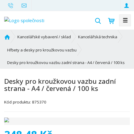
☰
V
y
h
Ú
Kancelářské vybavení / sklad
Kancelářská technika
l
v
o
e
Hřbety a desky pro kroužkovou vazbu
d
d
Desky pro kroužkovou vazbu zadní strana - A4 / červená / 100 ks
n
a
í
t
s
Desky pro kroužkovou vazbu zadní
t
strana - A4 / červená / 100 ks
r
a
K
Kód produktu:
875370
n
ó
a
d
v
ý
r