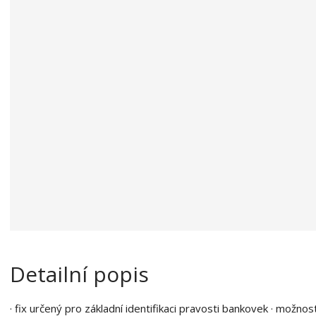
a
o
b
c
e
:
8
7
1
7
4
9
6
3
3
2
2
6
Detailní popis
4
· fix určený pro základní identifikaci pravosti bankovek · možno