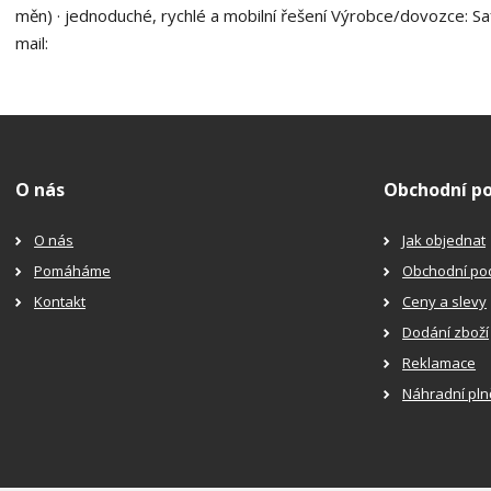
měn) · jednoduché, rychlé a mobilní řešení Výrobce/dovozce: Sa
mail:
O nás
Obchodní p
O nás
Jak objednat
Pomáháme
Obchodní po
Kontakt
Ceny a slevy
Dodání zboží
Reklamace
Náhradní pln