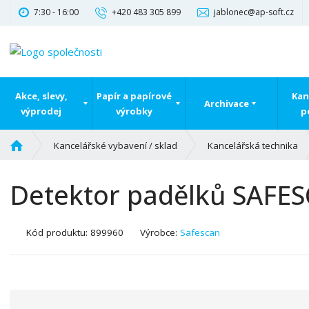
7:30 - 16:00
+420 483 305 899
jablonec@ap-soft.cz
Akce, slevy,
Papír a papírové
Kan
Archivace
výprodej
výrobky
p
Ú
Kancelářské vybavení / sklad
Kancelářská technika
v
o
Detektor padělků SAFE
d
n
í
K
Kód produktu:
899960
Výrobce:
Safescan
s
ó
t
d
r
v
a
ý
n
r