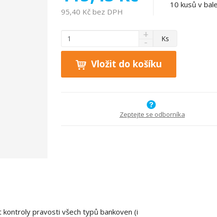
10
kusů v bale
95,40 Kč bez DPH
N
Z
Ks
S
a
m
n
v
ě
í
ý
Vložit do košíku
n
ž
š
i
i
i
t
t
t
p
m
m
n
o
n
Zeptejte se odborníka
o
o
č
ž
ž
e
s
s
t
t
t
v
v
í
í
st kontroly pravosti všech typů bankoven (i