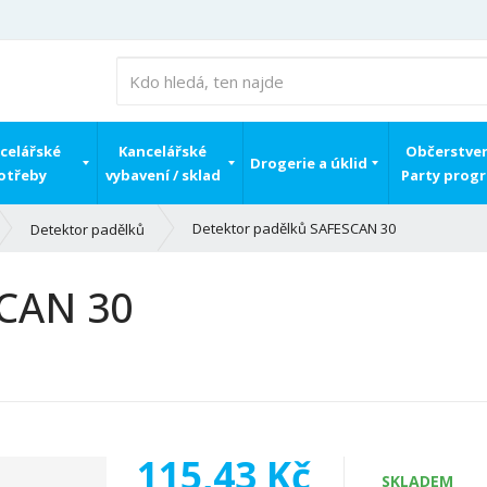
celářské
Kancelářské
Občerstven
Drogerie a úklid
otřeby
vybavení / sklad
Party prog
Detektor padělků SAFESCAN 30
Detektor padělků
SCAN 30
115,43 Kč
SKLADEM