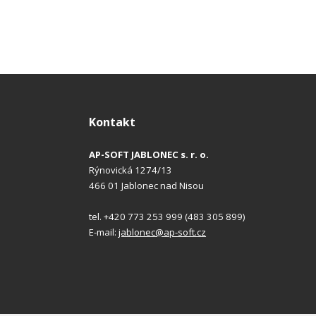
Kontakt
AP-SOFT JABLONEC s. r. o.
Rýnovická 1274/13
466 01 Jablonec nad Nisou
tel. +420 773 253 999 (483 305 899)
E-mail:
jablonec@ap-soft.cz