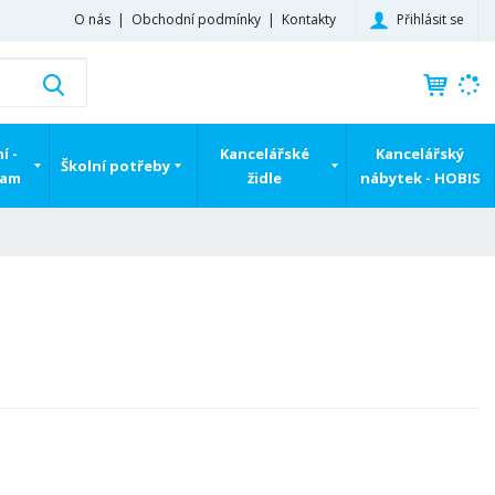
Přihlásit se
O nás
Obchodní podmínky
Kontakty
K
Vyhledat
d
o
h
í -
Kancelářské
Kancelářský
Školní potřeby
l
ram
židle
nábytek - HOBIS
e
d
á
,
t
e
n
n
a
j
d
e