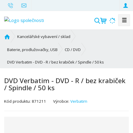
☰
V
y
h
Ú
Kancelářské vybavení / sklad
l
v
o
e
Baterie, prodlužovačky, USB
CD / DVD
d
d
DVD Verbatim - DVD - R / bez krabiček / Spindle / 50 ks
n
a
í
t
s
DVD Verbatim - DVD - R / bez krabiček
t
/ Spindle / 50 ks
r
a
K
Kód produktu:
871211
Výrobce:
Verbatim
n
ó
a
d
v
ý
r