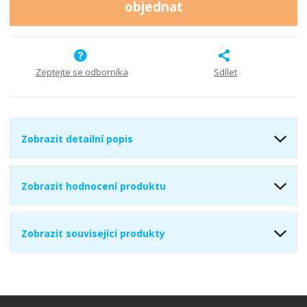
i
š
objednat
i
t
i
t
m
t
p
n
m
o
o
n
ž
o
č
Zeptejte se odborníka
Sdílet
s
ž
e
t
s
t
v
t
í
v
í
Zobrazit detailní popis
Zobrazit hodnocení produktu
Zobrazit související produkty