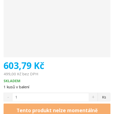
o
b
c
e
:
2
3
9
4
2
4
603,79 Kč
3
5
499,00 Kč bez DPH
4
SKLADEM
8
1
kusů v balení
8
S
N
Z
Ks
n
a
m
í
v
ě
ž
ý
Tento produkt nelze momentálně
n