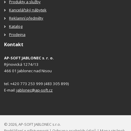
Produkty a služby
Kancelářský nábytek
Reklamní předměty
Katalog
Prodejna
Kontakt
AP-SOFT JABLONEC s. r. o.
Rýnovická 1274/13
466 01 Jablonec nad Nisou
tel. +420 773 253 999 (483 305 899)
E-mail:
jablonec@ap-soft.cz
© 2026, AP-SOFT JABLONEC s.r.o.
Prohlášení o přístupnosti
|
Ochrana osobních údajů
|
Mapa stránek