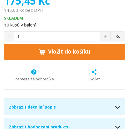
175,45 Kč
o
145,00 Kč bez DPH
b
SKLADEM
c
10
kusů v balení
e
:
S
N
Z
Ks
4
n
a
m
0
í
v
ě
ž
ý
Vložit do košíku
4
n
i
š
9
i
t
i
7
t
m
t
9
p
n
m
3
o
o
n
Zeptejte se odborníka
Sdílet
0
ž
o
č
0
s
ž
e
6
t
s
t
0
v
t
Zobrazit detailní popis
5
í
v
í
5
Zobrazit hodnocení produktu