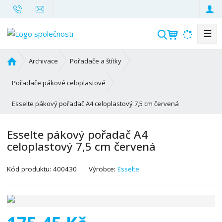
☰
V
y
h
Ú
Archivace
Pořadače a štítky
l
v
o
e
Pořadače pákové celoplastové
d
d
Esselte pákový pořadač A4 celoplastový 7,5 cm červená
n
a
í
t
s
Esselte pákový pořadač A4
t
celoplastový 7,5 cm červená
r
a
K
Kód produktu:
400430
Výrobce:
Esselte
n
ó
a
d
v
ý
r