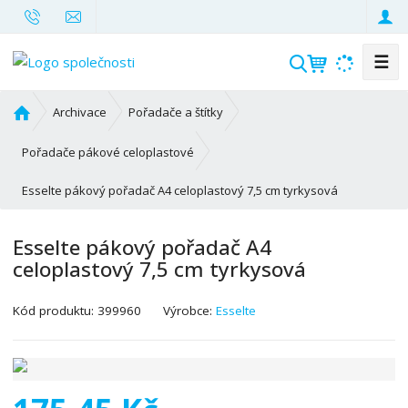
☰
V
y
h
Ú
Archivace
Pořadače a štítky
l
v
o
e
Pořadače pákové celoplastové
d
d
Esselte pákový pořadač A4 celoplastový 7,5 cm tyrkysová
n
a
í
t
s
Esselte pákový pořadač A4
t
celoplastový 7,5 cm tyrkysová
r
a
K
Kód produktu:
399960
Výrobce:
Esselte
n
ó
a
d
v
ý
r