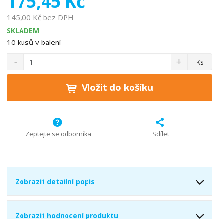
175,45 Kč
o
145,00 Kč bez DPH
b
SKLADEM
c
10
kusů v balení
e
:
S
N
Z
Ks
4
n
a
m
0
í
v
ě
ž
ý
Vložit do košíku
4
n
i
š
9
i
t
i
7
t
m
t
9
p
n
m
3
o
o
n
Zeptejte se odborníka
Sdílet
0
ž
o
č
0
s
ž
e
6
t
s
t
0
v
t
Zobrazit detailní popis
5
í
v
í
5
Zobrazit hodnocení produktu