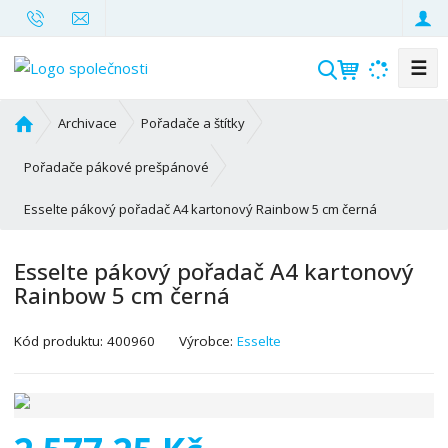
☰
V
y
h
Ú
Archivace
Pořadače a štítky
l
v
o
e
Pořadače pákové prešpánové
d
d
Esselte pákový pořadač A4 kartonový Rainbow 5 cm černá
n
a
í
t
s
Esselte pákový pořadač A4 kartonový
t
Rainbow 5 cm černá
r
a
K
Kód produktu:
400960
Výrobce:
Esselte
n
ó
a
d
v
ý
r