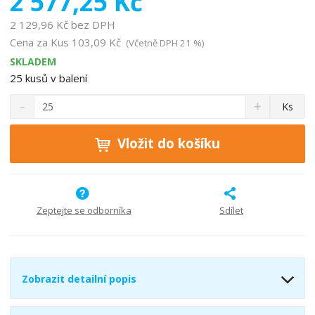
2 577,25 Kč
o
2 129,96 Kč bez DPH
b
Cena za Kus
103,09 Kč
(Včetně DPH 21 %)
c
SKLADEM
e
:
25
kusů v balení
5
S
N
Z
Ks
9
n
a
m
0
í
v
ě
2
ž
ý
Vložit do košíku
n
i
š
8
i
t
i
1
t
m
t
2
p
n
m
1
o
o
n
Zeptejte se odborníka
Sdílet
7
ž
o
č
9
s
ž
e
2
t
s
t
0
v
t
0
Zobrazit detailní popis
í
v
í