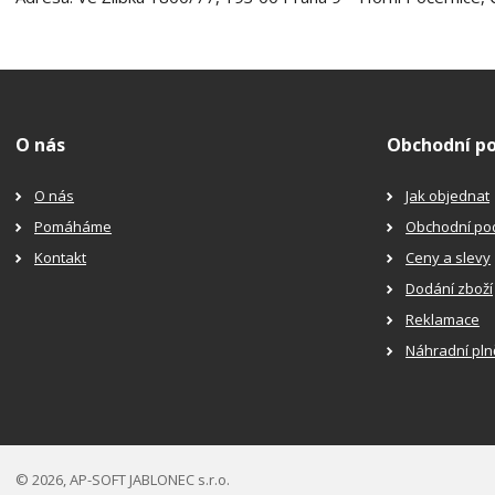
O nás
Obchodní p
O nás
Jak objednat
Pomáháme
Obchodní po
Kontakt
Ceny a slevy
Dodání zboží
Reklamace
Náhradní pln
© 2026, AP-SOFT JABLONEC s.r.o.