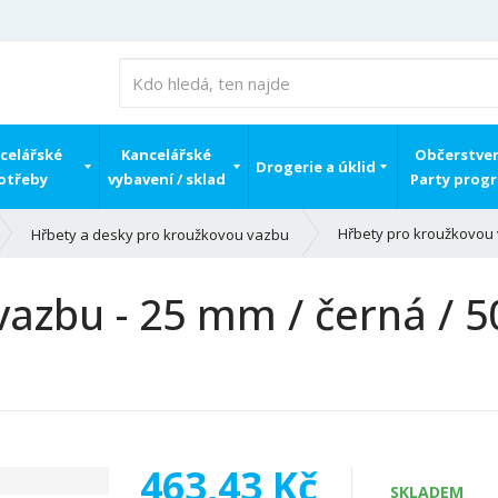
celářské
Kancelářské
Občerstven
Drogerie a úklid
otřeby
vybavení / sklad
Party prog
Hřbety pro kroužkovou v
Hřbety a desky pro kroužkovou vazbu
azbu - 25 mm / černá / 5
463,43 Kč
SKLADEM