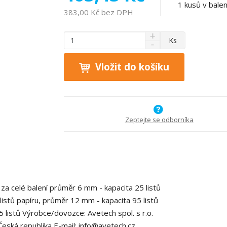
1
kusů v balen
383,00 Kč bez DPH
N
Z
Ks
S
a
m
n
v
ě
í
ý
Vložit do košíku
n
ž
š
i
i
i
t
t
t
p
m
m
n
o
n
Zeptejte se odborníka
o
o
č
ž
ž
e
s
s
t
t
t
v
v
í
í
za celé balení průměr 6 mm - kapacita 25 listů
listů papíru, průměr 12 mm - kapacita 95 listů
 listů Výrobce/dovozce: Avetech spol. s r.o.
Česká republika E-mail: info@avetech.cz