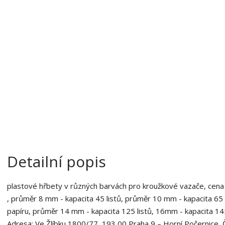
a
o
b
c
e
:
8
5
9
4
0
6
4
8
6
Detailní popis
1
3
plastové hřbety v různých barvách pro kroužkové vazače, cena 
7
7
, průměr 8 mm - kapacita 45 listů, průměr 10 mm - kapacita 65 
papíru, průměr 14 mm - kapacita 125 listů, 16mm - kapacita 145
Adresa: Ve Žlíbku 1800/77, 193 00 Praha 9 – Horní Počernice, 