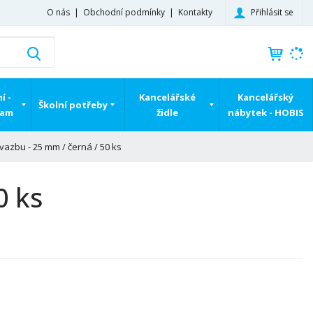
Přihlásit se
O nás
Obchodní podmínky
Kontakty
K
Vyhledat
d
o
h
í -
Kancelářské
Kancelářský
Školní potřeby
l
ram
židle
nábytek - HOBIS
e
d
azbu - 25 mm / černá / 50 ks
á
,
t
0 ks
e
n
n
a
j
d
e