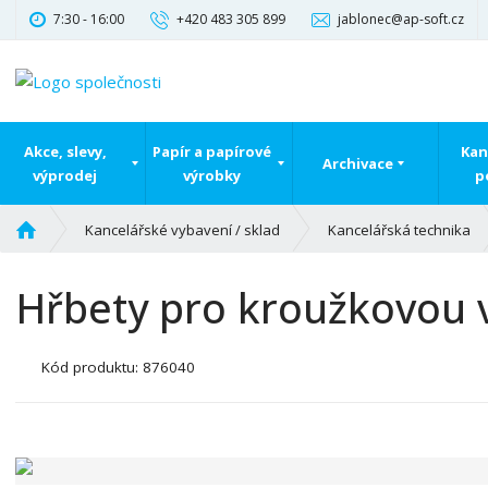
7:30 - 16:00
+420 483 305 899
jablonec@ap-soft.cz
Akce, slevy,
Papír a papírové
Kan
Archivace
výprodej
výrobky
p
Ú
Kancelářské vybavení / sklad
Kancelářská technika
v
o
Hřbety pro kroužkovou v
d
n
í
K
Kód produktu:
876040
s
ó
t
d
r
v
a
ý
n
r