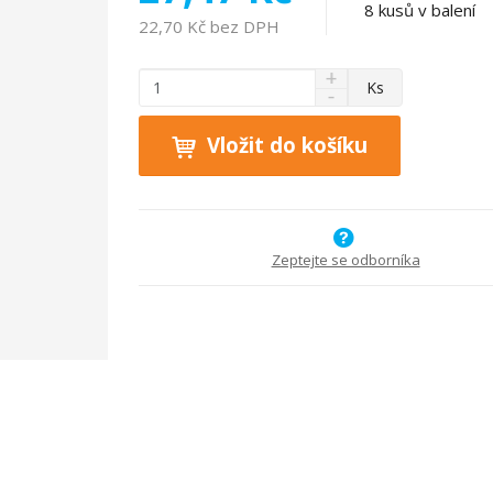
8
kusů v balení
22,70 Kč bez DPH
N
Z
Ks
S
a
m
n
v
ě
í
ý
Vložit do košíku
n
ž
š
i
i
i
t
t
t
p
m
m
n
o
n
Zeptejte se odborníka
o
o
č
ž
ž
e
s
s
t
t
t
v
v
í
í