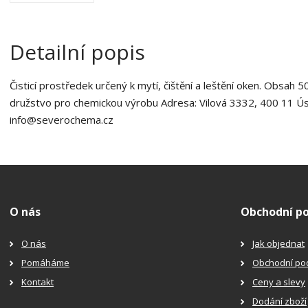
Detailní popis
Čisticí prostředek určený k mytí, čištění a leštění oken. Obsa
družstvo pro chemickou výrobu Adresa: Vilová 3332, 400 11 Úst
info@severochema.cz
O nás
Obchodní p
O nás
Jak objednat
Pomáháme
Obchodní po
Kontakt
Ceny a slevy
Dodání zboží