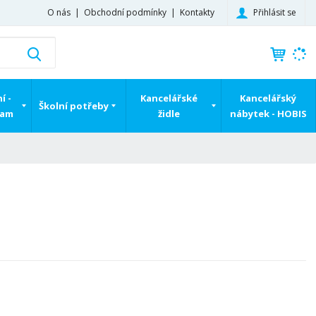
Přihlásit se
O nás
Obchodní podmínky
Kontakty
K
Vyhledat
d
o
h
í -
Kancelářské
Kancelářský
Školní potřeby
l
ram
židle
nábytek - HOBIS
e
d
á
,
t
e
n
n
a
j
d
e