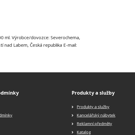
h 500 ml. Výrobce/dovozce: Severochema,
í nad Labem, Česká republika E-mail:
odmínky
Produkty a služby
Produkty a služby
dmínky
Kancelářský nábytek
Reklamní předměty
Katalog