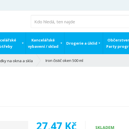
celářské
Kancelářské
Občerstven
Drogerie a úklid
otřeby
vybavení / sklad
Party prog
Iron čistič oken 500 ml
ředky na okna a skla
27,47 Kč
SKLADEM