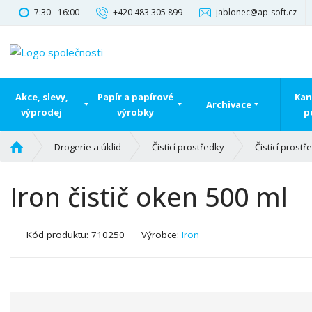
7:30 - 16:00
+420 483 305 899
jablonec@ap-soft.cz
Akce, slevy,
Papír a papírové
Kan
Archivace
výprodej
výrobky
p
Ú
Drogerie a úklid
Čisticí prostředky
Čisticí prost
v
o
Iron čistič oken 500 ml
d
n
í
K
Kód produktu:
710250
Výrobce:
Iron
s
ó
t
d
r
v
a
ý
n
r