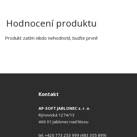
Hodnocení produktu
Produkt zatím nikdo nehodnotil, buďte první!
Kontakt
AP-SOFT JABLONEC s. r. o.
Rýnovická 1274/13
466 01 Jablonec nad Nisou
tel. +420 773 253 999 (483 305 899)