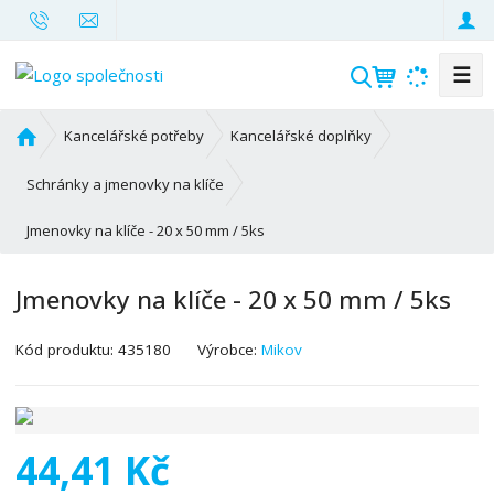
☰
V
y
h
Ú
Kancelářské potřeby
Kancelářské doplňky
l
v
o
e
Schránky a jmenovky na klíče
d
d
Jmenovky na klíče - 20 x 50 mm / 5ks
n
a
í
t
s
Jmenovky na klíče - 20 x 50 mm / 5ks
t
r
K
Kód produktu:
435180
Výrobce:
Mikov
a
ó
n
d
a
v
ý
44,41 Kč
r
o