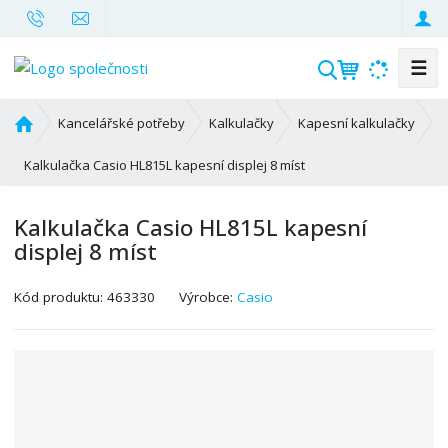
☰
V
y
h
Ú
Kancelářské potřeby
Kalkulačky
Kapesní kalkulačky
l
v
o
Kalkulačka Casio HL815L kapesní displej 8 míst
e
d
d
n
a
Kalkulačka Casio HL815L kapesní
í
t
displej 8 míst
s
t
K
r
Kód produktu:
463330
Výrobce:
Casio
ó
a
d
n
v
a
ý
r
o