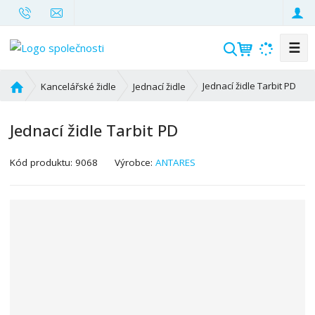
☰
V
y
h
Ú
Jednací židle Tarbit PD
Kancelářské židle
Jednací židle
l
v
o
e
Jednací židle Tarbit PD
d
d
n
a
í
Kód produktu:
9068
Výrobce:
ANTARES
t
s
t
r
a
n
a