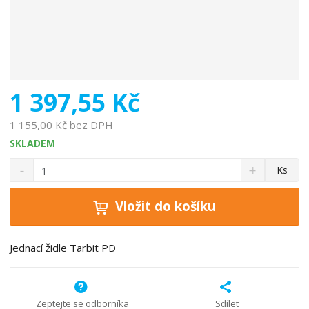
1 397,55 Kč
1 155,00 Kč bez DPH
SKLADEM
S
N
Z
Ks
n
a
m
í
v
ě
ž
ý
Vložit do košíku
n
i
š
i
t
i
t
m
t
Jednací židle Tarbit PD
p
n
m
o
o
n
ž
o
č
s
ž
e
Zeptejte se odborníka
Sdílet