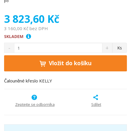
3 823,60 Kč
3 160,00 Kč bez DPH
SKLADEM
S
N
Z
Ks
n
a
m
í
v
ě
ž
ý
Vložit do košíku
n
i
š
i
t
i
t
m
t
Čalouněné křeslo KELLY
p
n
m
o
o
n
ž
o
č
s
ž
e
Zeptejte se odborníka
Sdílet
t
s
t
v
t
í
v
í