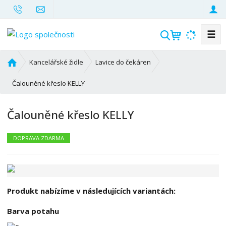
☰
V
y
h
Ú
Kancelářské židle
Lavice do čekáren
l
v
o
Čalouněné křeslo KELLY
e
d
d
n
a
Čalouněné křeslo KELLY
í
t
s
t
DOPRAVA ZDARMA
r
a
n
a
Produkt nabízíme v následujících variantách:
Barva potahu