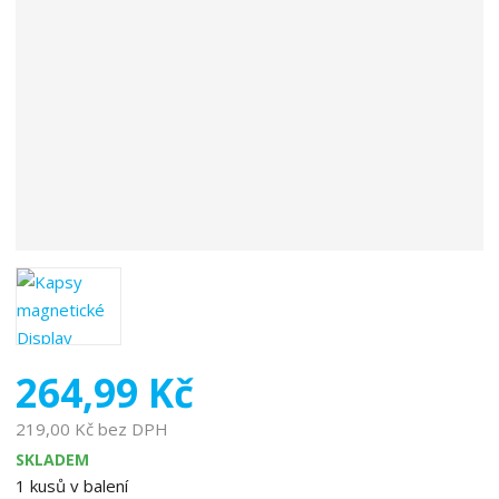
o
b
c
e
:
3
3
7
7
9
9
1
9
4
8
264,99 Kč
3
5
219,00 Kč bez DPH
0
SKLADEM
1
kusů v balení