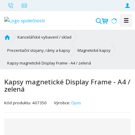
☰
V
y
h
Ú
Kancelářské vybavení / sklad
l
v
o
e
Prezentační stojany, rámy a kapsy
Magnetické kapsy
d
d
Kapsy magnetické Display Frame - A4 / zelená
n
a
í
t
s
Kapsy magnetické Display Frame - A4 /
t
zelená
r
a
K
Kód produktu:
407350
Výrobce:
Djois
n
ó
a
d
v
ý
r