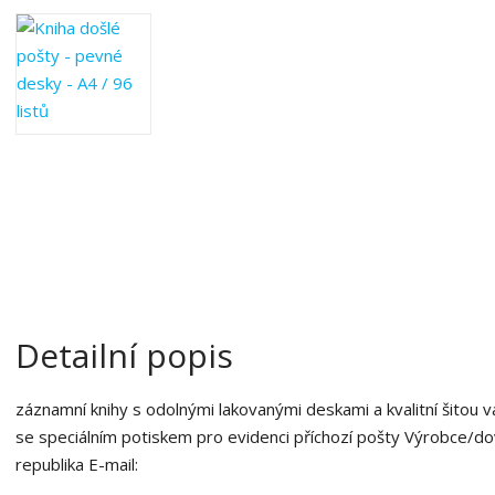
a
o
b
c
e
:
8
5
9
4
0
0
7
1
3
Detailní popis
5
1
záznamní knihy s odolnými lakovanými deskami a kvalitní šitou
0
7
se speciálním potiskem pro evidenci příchozí pošty Výrobce/do
republika E-mail: