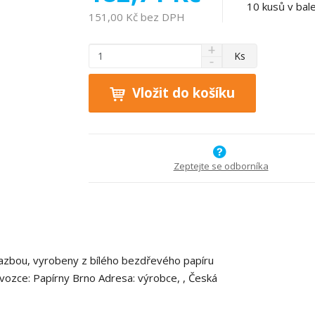
10
kusů v bale
151,00 Kč bez DPH
N
Z
Ks
S
a
m
n
v
ě
í
ý
Vložit do košíku
n
ž
š
i
i
i
t
t
t
p
m
m
n
o
n
Zeptejte se odborníka
o
o
č
ž
ž
e
s
s
t
t
t
v
v
í
í
 vazbou, vyrobeny z bílého bezdřevého papíru
vozce: Papírny Brno Adresa: výrobce, , Česká