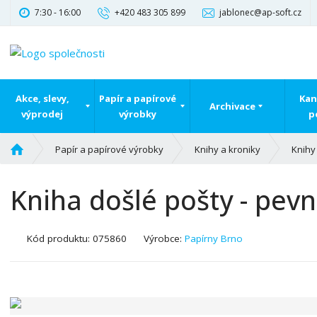
7:30 - 16:00
+420 483 305 899
jablonec@ap-soft.cz
Akce, slevy,
Papír a papírové
Kan
Archivace
výprodej
výrobky
p
Ú
Papír a papírové výrobky
Knihy a kroniky
Knihy
v
o
Kniha došlé pošty - pevné
d
n
í
K
Kód produktu:
075860
Výrobce:
Papírny Brno
s
ó
t
d
r
v
a
ý
n
r