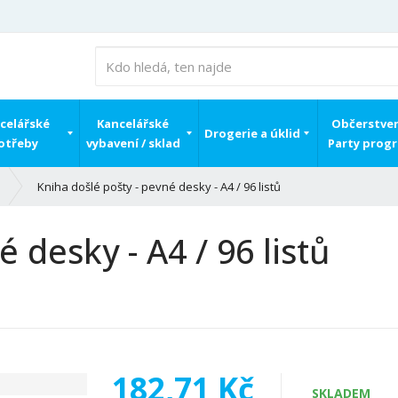
celářské
Kancelářské
Občerstven
Drogerie a úklid
otřeby
vybavení / sklad
Party prog
Kniha došlé pošty - pevné desky - A4 / 96 listů
 desky - A4 / 96 listů
182,71 Kč
SKLADEM