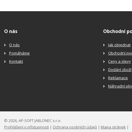
O nás
Obchodní p
O nás
Jak objednat
Pomáháme
Obchodní po
Kontakt
Ceny a slevy
Dodání zboží
Reklamace
Náhradní pln
© 2026, AP-SOFT JABLONEC s.r.o.
Prohlášení o přístupnosti
|
Ochrana osobních údajů
|
Mapa stránek
|