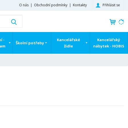
Přihlásit se
O nás
Obchodní podmínky
Kontakty
K
Vyhledat
d
o
h
í -
Kancelářské
Kancelářský
Školní potřeby
l
ram
židle
nábytek - HOBIS
e
d
á
,
t
e
n
n
a
j
d
e