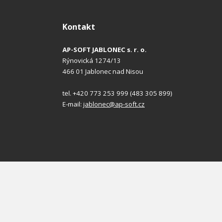
Kontakt
AP-SOFT JABLONEC s. r. o.
Rýnovická 1274/13
466 01 Jablonec nad Nisou
tel. +420 773 253 999 (483 305 899)
E-mail:
jablonec@ap-soft.cz