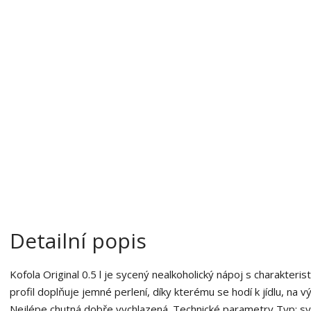
a
o
b
c
e
:
8
5
1
1
7
0
0
3
8
4
Detailní popis
9
6
2
Kofola Original 0.5 l je sycený nealkoholický nápoj s charakteris
profil doplňuje jemné perlení, díky kterému se hodí k jídlu, na v
Nejlépe chutná dobře vychlazená. Technické parametry Typ: syc