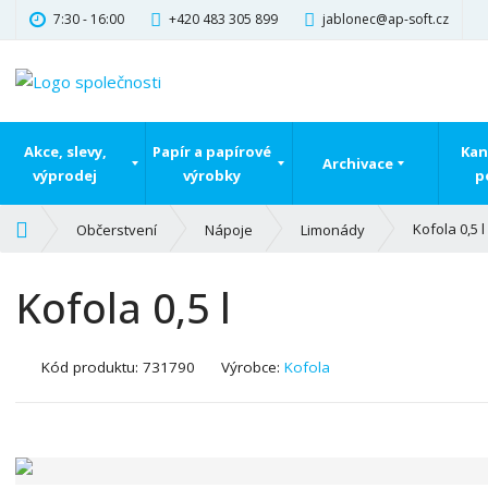
7:30 - 16:00
+420 483 305 899
jablonec@ap-soft.cz
Akce, slevy,
Papír a papírové
Kan
Archivace
výprodej
výrobky
p
Ú
Kofola 0,5 l
Občerstvení
Nápoje
Limonády
v
o
Kofola 0,5 l
d
n
í
K
Kód produktu:
731790
Výrobce:
Kofola
s
ó
t
d
r
v
a
ý
n
r