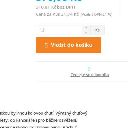
310,81 Kč bez DPH
Cena za Kus
31,34 Kč
(Včetně DPH 21 %)
N
Z
Ks
S
a
m
n
v
ě
í
ý
Vložit do košíku
n
ž
š
i
i
i
t
t
t
p
m
m
n
o
n
Zeptejte se odborníka
o
o
č
ž
ž
e
s
s
t
t
t
v
v
í
í
tickou bylinnou kolovou chutí. Výrazný chuťový
ýlety, do kanceláře i pro běžné osvěžení.
ený nealkoholický kolový nápoj Příchuť: