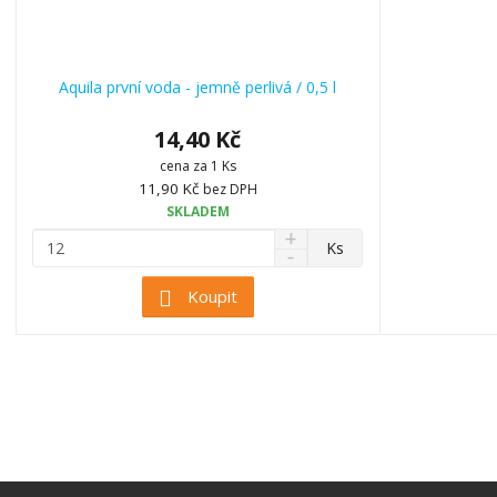
Aquila první voda - jemně perlivá / 0,5 l
14,40 Kč
cena za 1 Ks
11,90 Kč
bez DPH
SKLADEM
N
Z
Ks
S
a
m
n
v
ě
Koupit
í
ý
n
ž
š
i
i
i
t
t
t
p
m
m
n
o
n
o
o
č
ž
ž
e
s
s
t