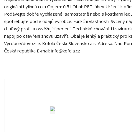
originální bylinná cola Objem: 0.5 l Obal: PET láhev Určení: k p
Podávejte dobře vychlazené, samostatně nebo s kostkami ledu.
spotřebujte podle údajů výrobce. Funkční vlastnosti: Sycený nápoj
chuťový profil a osvěžující perlení. Technické chování: Uzavíra
nápoj po otevření znovu uzavřít. Obal je lehký a praktický pro ka
Výrobce/dovozce: Kofola ČeskoSlovensko a.s. Adresa: Nad Po
Česká republika E-mail: info@kofola.cz