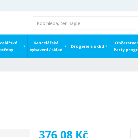
celářské
Kancelářské
Občerstven
Drogerie a úklid
otřeby
vybavení / sklad
Party prog
376,08 Kč