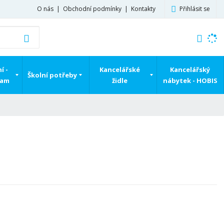
Přihlásit se
O nás
Obchodní podmínky
Kontakty
K
Vyhledat
d
o
h
í -
Kancelářské
Kancelářský
Školní potřeby
l
ram
židle
nábytek - HOBIS
e
d
á
,
t
e
n
n
a
j
d
e