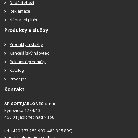
Dodání zboží
Reklamace
Náhradní plnění
Produkty a služby
Produkty a služby
Kancelářský nábytek
Reklamní předměty
Katalog
Prodejna
Kontakt
AP-SOFT JABLONEC s. r. o.
Rýnovická 1274/13
466 01 Jablonec nad Nisou
tel. +420 773 253 999 (483 305 899)
E-mail:
jablonec@ap-soft.cz