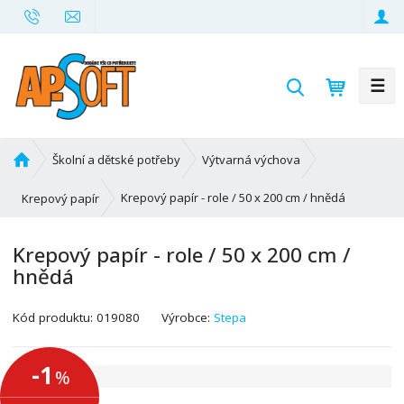
☰
V
y
h
l
Ú
Školní a dětské potřeby
Výtvarná výchova
e
v
d
o
Krepový papír - role / 50 x 200 cm / hnědá
Krepový papír
d
a
n
t
Krepový papír - role / 50 x 200 cm /
í
hnědá
s
t
K
r
Kód produktu:
019080
Výrobce:
Stepa
ó
a
d
n
-1
%
v
a
ý