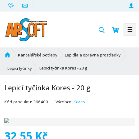
☰
V
y
h
l
Ú
Kancelářské potřeby
Lepidla a opravné prostředky
e
v
d
o
Lepicí tyčinka Kores - 20 g
Lepicí tyčinky
d
a
n
t
Lepicí tyčinka Kores - 20 g
í
s
K
Kód produktu:
366400
Výrobce:
Kores
t
ó
r
d
a
v
n
ý
a
32,55 Kč
r