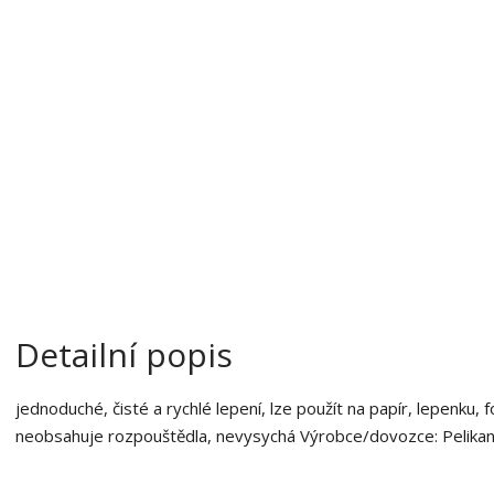
a
o
b
c
e
:
4
0
1
2
7
0
9
5
Detailní popis
jednoduché, čisté a rychlé lepení, lze použít na papír, lepenku, f
neobsahuje rozpouštědla, nevysychá Výrobce/dovozce: Pelikan A