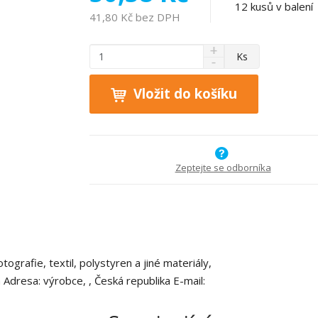
12
kusů v balení
41,80 Kč bez DPH
N
Z
Ks
S
a
m
n
v
ě
í
ý
Vložit do košíku
n
ž
š
i
i
i
t
t
t
p
m
m
n
o
n
Zeptejte se odborníka
o
o
č
ž
ž
e
s
s
t
t
t
v
v
í
í
otografie, textil, polystyren a jiné materiály,
dresa: výrobce, , Česká republika E-mail: