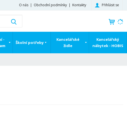
Přihlásit se
O nás
Obchodní podmínky
Kontakty
K
Vyhledat
d
o
h
í -
Kancelářské
Kancelářský
Školní potřeby
l
ram
židle
nábytek - HOBIS
e
d
á
,
t
e
n
n
a
j
d
e