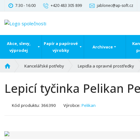
7:30 - 16:00
+420 483 305 899
jablonec@ap-soft.cz
Akce, slevy,
Papír a papírové
Kan
Archivace
výprodej
výrobky
p
Ú
Kancelářské potřeby
Lepidla a opravné prostředky
v
o
Lepicí tyčinka Pelikan Pel
d
n
í
K
Kód produktu:
366390
Výrobce:
Pelikan
s
ó
t
d
r
v
a
ý
n
r