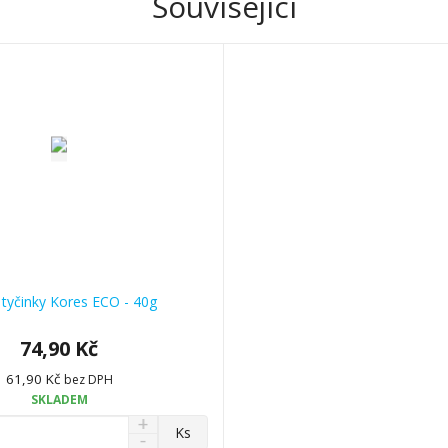
Související
í tyčinky Kores ECO - 40g
74,90 Kč
61,90 Kč
bez DPH
SKLADEM
N
Ks
S
a