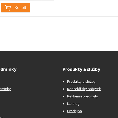
n
v
Koupit
í
ý
ž
š
i
i
t
t
m
m
n
n
o
o
ž
ž
s
s
t
t
v
v
í
í
odmínky
Produkty a služby
Produkty a služby
dmínky
Kancelářský nábytek
Reklamní předměty
Katalog
Prodejna