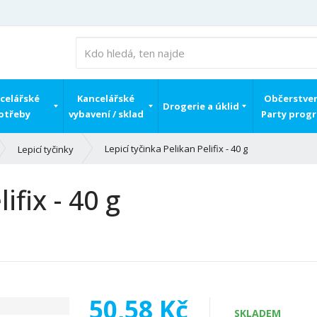
celářské
Kancelářské
Občerstven
Drogerie a úklid
otřeby
vybavení / sklad
Party prog
Lepicí tyčinka Pelikan Pelifix - 40 g
Lepicí tyčinky
ifix - 40 g
50,58 Kč
SKLADEM