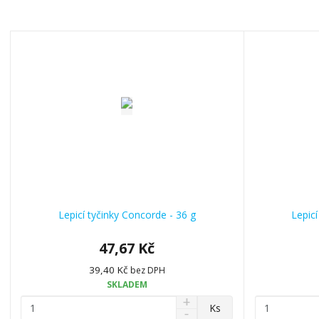
Lepicí tyčinky Concorde - 36 g
Lepic
47,67 Kč
39,40 Kč
bez DPH
SKLADEM
N
Z
Z
Ks
S
a
m
m