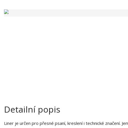
v
a
ý
n
r
a
o
b
c
e
:
8
5
9
5
0
1
3
6
0
Detailní popis
1
7
Liner je určen pro přesné psaní, kreslení i technické značení. J
3