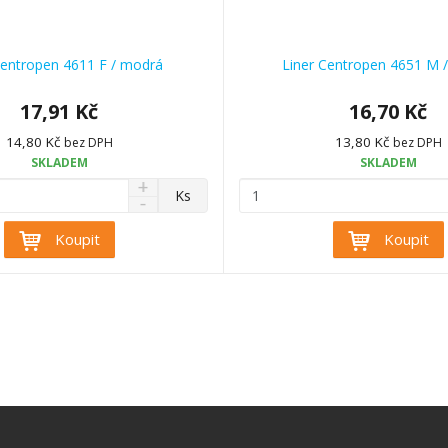
Centropen 4611 F / modrá
Liner Centropen 4651 M 
17,91 Kč
16,70 Kč
14,80 Kč
13,80 Kč
bez DPH
bez DPH
SKLADEM
SKLADEM
N
Z
Ks
S
a
m
n
v
ě
Koupit
Koupit
í
ý
n
ž
š
i
i
i
t
t
t
p
m
m
n
o
n
o
o
č
ž
ž
e
s
s
t
t
t
v
v