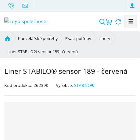
☰
V
y
h
Ú
Kancelářské potřeby
Psací potřeby
Linery
l
v
o
Liner STABILO® sensor 189 - červená
e
d
d
n
a
Liner STABILO® sensor 189 - červená
í
t
s
K
Kód produktu:
262390
Výrobce:
STABILO®
t
ó
r
d
a
v
n
ý
a
r
o
b
c