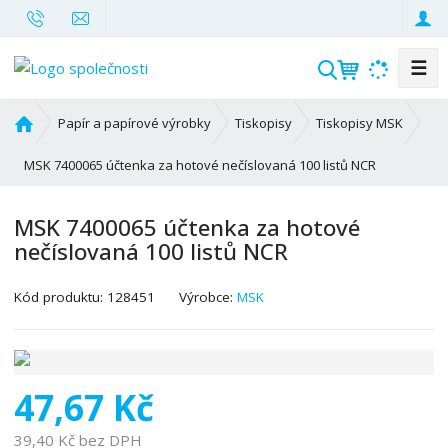
☰
V
y
h
Ú
Papír a papírové výrobky
Tiskopisy
Tiskopisy MSK
l
v
o
MSK 7400065 účtenka za hotové nečíslovaná 100 listů NCR
e
d
d
n
a
MSK 7400065 účtenka za hotové
í
t
nečíslovaná 100 listů NCR
s
t
K
r
Kód produktu:
128451
Výrobce:
MSK
ó
a
d
n
v
a
ý
47,67 Kč
r
o
39,40 Kč bez DPH