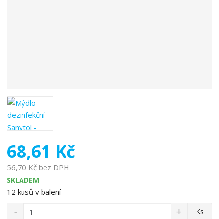
b
c
e
:
3
0
4
5
2
0
6
5
0
1
68,61 Kč
4
0
56,70 Kč bez DPH
8
SKLADEM
12
kusů v balení
S
N
Z
Ks
n
a
m