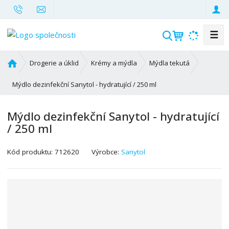
☰
V
y
h
Ú
Drogerie a úklid
Krémy a mýdla
Mýdla tekutá
l
v
o
Mýdlo dezinfekční Sanytol - hydratující / 250 ml
e
d
d
n
a
Mýdlo dezinfekční Sanytol - hydratující
í
t
/ 250 ml
s
t
K
r
Kód produktu:
712620
Výrobce:
Sanytol
ó
a
d
n
v
a
ý
r
o