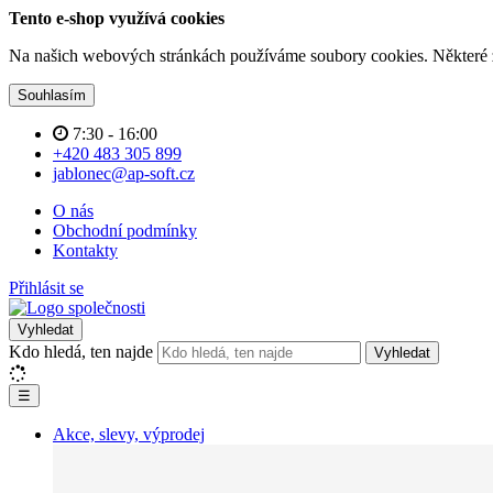
Tento e-shop využívá cookies
Na našich webových stránkách používáme soubory cookies. Některé z n
Souhlasím
7:30 - 16:00
+420 483 305 899
jablonec@ap-soft.cz
O nás
Obchodní podmínky
Kontakty
Přihlásit se
Vyhledat
Kdo hledá, ten najde
Vyhledat
☰
Akce, slevy, výprodej