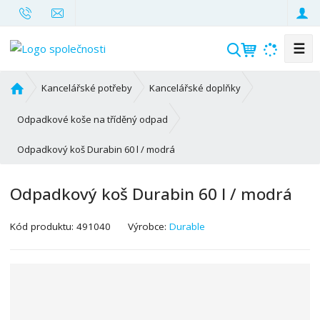
☰
V
y
h
Ú
Kancelářské potřeby
Kancelářské doplňky
l
v
o
e
Odpadkové koše na tříděný odpad
d
d
Odpadkový koš Durabin 60 l / modrá
n
a
í
t
s
Odpadkový koš Durabin 60 l / modrá
t
r
K
Kód produktu:
491040
Výrobce:
Durable
a
ó
n
d
a
v
ý
r
o