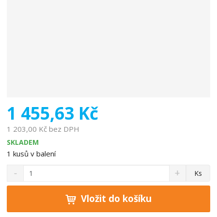
b
c
e
:
7
3
1
8
0
8
1 455,63 Kč
0
4
1 203,00 Kč bez DPH
9
SKLADEM
6
1
kusů v balení
0
S
N
1
Z
Ks
n
a
3
m
í
v
ě
ž
ý
Vložit do košíku
n
i
š
i