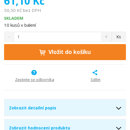
61,10 Kč
o
50,50 Kč bez DPH
b
SKLADEM
c
10
kusů v balení
e
:
S
N
Z
Ks
9
n
a
m
0
í
v
ě
ž
ý
Vložit do košíku
2
n
i
š
3
i
t
i
8
t
m
t
0
p
n
m
0
o
o
n
Zeptejte se odborníka
Sdílet
8
ž
o
č
4
s
ž
e
4
t
s
t
2
v
t
Zobrazit detailní popis
5
í
v
í
5
Zobrazit hodnocení produktu