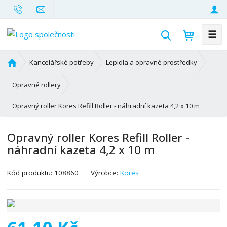
☰
V
y
h
Ú
Kancelářské potřeby
Lepidla a opravné prostředky
l
v
o
e
Opravné rollery
d
d
Opravný roller Kores Refill Roller - náhradní kazeta 4,2 x 10 m
n
a
í
t
s
Opravný roller Kores Refill Roller -
t
náhradní kazeta 4,2 x 10 m
r
a
K
Kód produktu:
108860
Výrobce:
Kores
n
ó
a
d
v
ý
r