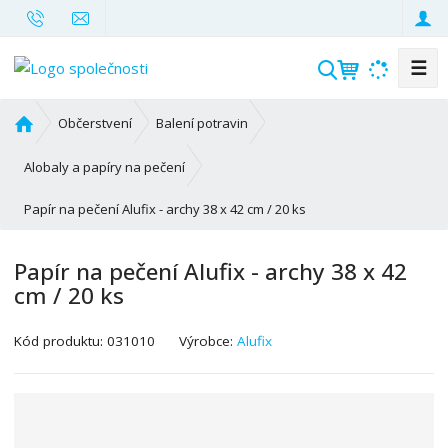
☰
V
y
h
Ú
Občerstvení
Balení potravin
l
v
o
e
Alobaly a papíry na pečení
d
d
Papír na pečení Alufix - archy 38 x 42 cm / 20 ks
n
a
í
t
s
Papír na pečení Alufix - archy 38 x 42
t
cm / 20 ks
r
a
K
Kód produktu:
031010
Výrobce:
Alufix
n
ó
a
d
v
ý
r