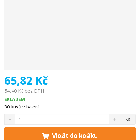
o
b
c
e
:
4
8
2
3
0
7
65,82 Kč
1
6
54,40 Kč bez DPH
5
SKLADEM
5
30
kusů v balení
8
S
N
1
Z
Ks
n
a
0
m
í
v
ě
ž
ý
Vložit do košíku
n