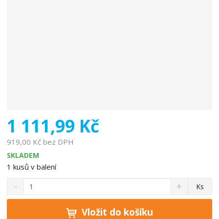
o
b
c
e
:
8
5
9
5
0
9
1 111,99 Kč
7
8
919,00 Kč bez DPH
0
SKLADEM
0
1
kusů v balení
2
S
N
4
Z
Ks
n
a
1
m
í
v
ě
ž
ý
Vložit do košíku
n