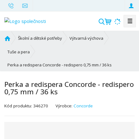
☰
V
y
h
Ú
Školní a dětské potřeby
Výtvarná výchova
l
v
o
e
Tuše a pera
d
d
Perka a redispera Concorde - redispero 0,75 mm / 36 ks
n
a
í
t
s
Perka a redispera Concorde - redispero
t
0,75 mm / 36 ks
r
a
K
Kód produktu:
346270
Výrobce:
Concorde
n
ó
a
d
v
ý
r