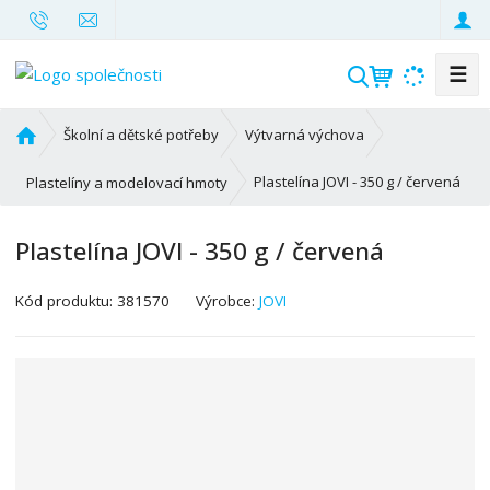
☰
V
y
h
Ú
Školní a dětské potřeby
Výtvarná výchova
l
v
o
e
Plastelína JOVI - 350 g / červená
Plastelíny a modelovací hmoty
d
d
n
a
Plastelína JOVI - 350 g / červená
í
t
s
K
Kód produktu:
381570
Výrobce:
JOVI
t
ó
r
d
a
v
n
ý
a
r
o
b
c