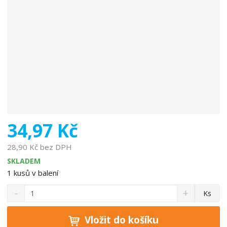
o
b
c
e
:
8
4
1
2
0
2
34,97 Kč
7
0
28,90 Kč bez DPH
0
SKLADEM
4
1
kusů v balení
7
S
N
1
Z
Ks
n
a
8
m
í
v
ě
ž
ý
Vložit do košíku
n