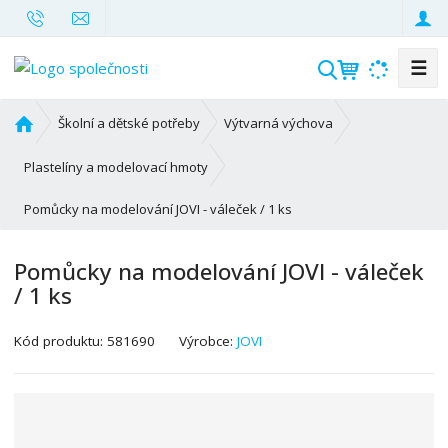
☰
V
y
h
Ú
Školní a dětské potřeby
Výtvarná výchova
l
v
o
e
Plastelíny a modelovací hmoty
d
d
Pomůcky na modelování JOVI - váleček / 1 ks
n
a
í
t
s
Pomůcky na modelování JOVI - váleček
t
/ 1 ks
r
a
K
Kód produktu:
581690
Výrobce:
JOVI
n
ó
a
d
v
ý
r