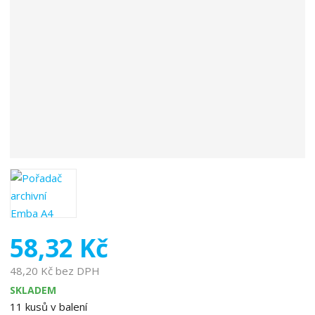
o
b
c
e
:
8
5
9
5
1
0
2
6
0
1
58,32 Kč
6
0
48,20 Kč bez DPH
3
SKLADEM
11
kusů v balení