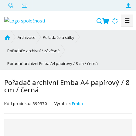
☰
V
y
h
Ú
Archivace
Pořadače a štítky
l
v
o
e
Pořadače archivní / závěsné
d
d
Pořadač archivní Emba A4 papírový / 8 cm / černá
n
a
í
t
s
Pořadač archivní Emba A4 papírový / 8
t
cm / černá
r
a
K
Kód produktu:
399370
Výrobce:
Emba
n
ó
a
d
v
ý
r