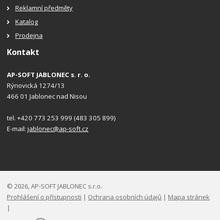
Reklamní předměty
Katalog
Prodejna
Kontakt
AP-SOFT JABLONEC s. r. o.
Rýnovická 1274/13
466 01 Jablonec nad Nisou
tel. +420 773 253 999 (483 305 899)
E-mail:
jablonec@ap-soft.cz
© 2026, AP-SOFT JABLONEC s.r.o.
Prohlášení o přístupnosti
|
Ochrana osobních údajů
|
Mapa stránek
|