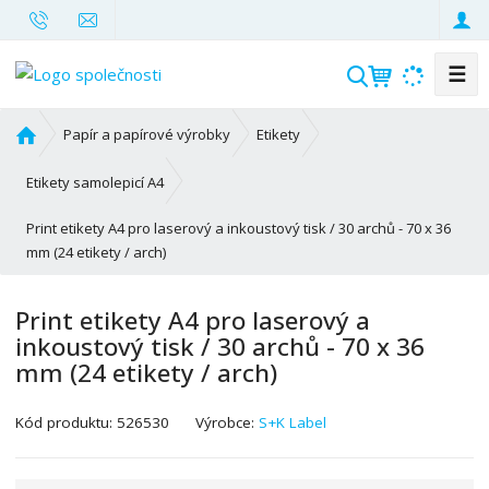
☰
V
y
h
Ú
Papír a papírové výrobky
Etikety
l
v
o
e
Etikety samolepicí A4
d
d
Print etikety A4 pro laserový a inkoustový tisk / 30 archů - 70 x 36
n
a
mm (24 etikety / arch)
í
t
s
t
Print etikety A4 pro laserový a
r
inkoustový tisk / 30 archů - 70 x 36
a
mm (24 etikety / arch)
n
a
K
Kód produktu:
526530
Výrobce:
S+K Label
ó
d