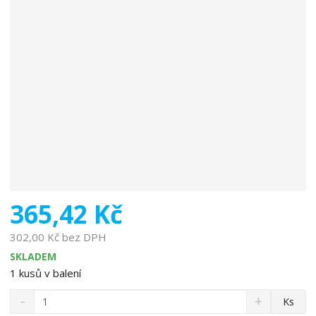
v
ý
r
o
b
c
e
:
8
5
9
5
3
0
365,42 Kč
2
2
302,00 Kč bez DPH
0
SKLADEM
1
1
kusů v balení
3
S
N
6
Z
Ks
n
a
m