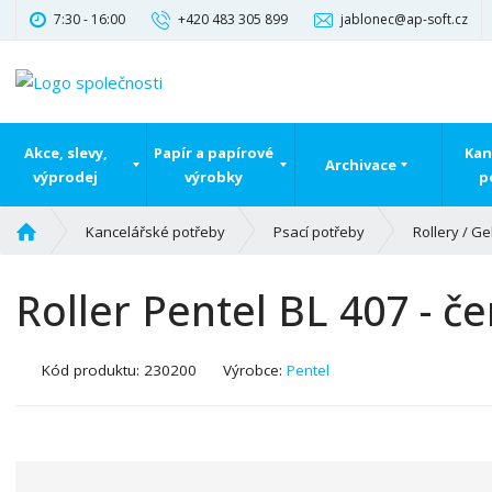
7:30 - 16:00
+420 483 305 899
jablonec@ap-soft.cz
Akce, slevy,
Papír a papírové
Kan
Archivace
výprodej
výrobky
p
Ú
Kancelářské potřeby
Psací potřeby
Rollery / G
v
o
Roller Pentel BL 407 - č
d
n
í
K
Kód produktu:
230200
Výrobce:
Pentel
s
ó
t
d
r
v
a
ý
n
r