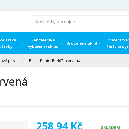
celářské
Kancelářské
Občerstven
Drogerie a úklid
otřeby
vybavení / sklad
Party prog
Roller Pentel BL 407 - červená
elová pera
ervená
258,94 Kč
SKLADEM