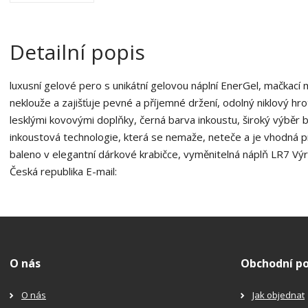
Detailní popis
luxusní gelové pero s unikátní gelovou náplní EnerGel, mačkac
neklouže a zajišťuje pevné a příjemné držení, odolný niklový hro
lesklými kovovými doplňky, černá barva inkoustu, široký výběr
inkoustová technologie, která se nemaže, neteče a je vhodná p
baleno v elegantní dárkové krabičce, vyměnitelná náplň LR7 Vý
Česká republika E-mail:
O nás
Obchodní p
O nás
Jak objednat