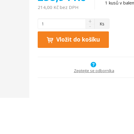
1
kusů v balen
214,00 Kč bez DPH
N
Z
Ks
S
a
m
n
v
ě
í
ý
Vložit do košíku
n
ž
š
i
i
i
t
t
t
p
m
m
n
o
n
Zeptejte se odborníka
o
o
č
ž
ž
e
s
s
t
t
t
v
v
í
í