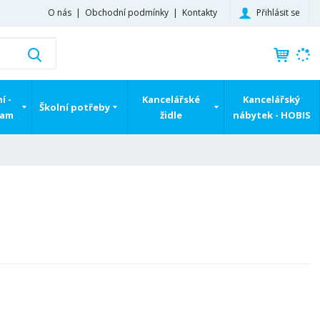
Přihlásit se
O nás
Obchodní podmínky
Kontakty
K
Vyhledat
d
o
h
í -
Kancelářské
Kancelářský
Školní potřeby
l
ram
židle
nábytek - HOBIS
e
d
á
,
t
e
n
n
a
j
d
e