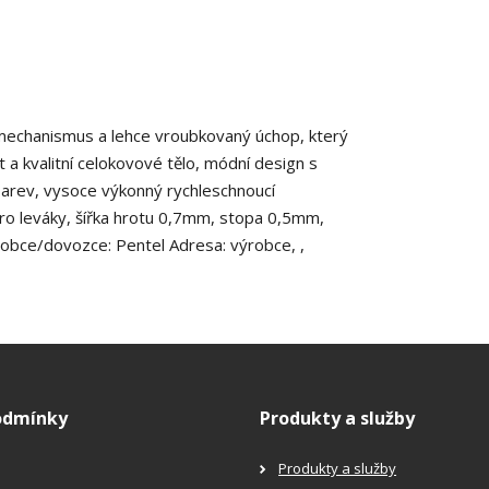
í mechanismus a lehce vroubkovaný úchop, který
t a kvalitní celokovové tělo, módní design s
 barev, vysoce výkonný rychleschnoucí
ro leváky, šířka hrotu 0,7mm, stopa 0,5mm,
robce/dovozce: Pentel Adresa: výrobce, ,
odmínky
Produkty a služby
Produkty a služby