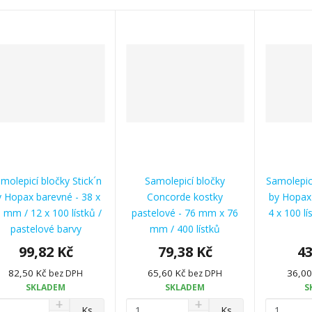
molepicí bločky Stick´n
Samolepicí bločky
Samolepicí
y Hopax barevné - 38 x
Concorde kostky
by Hopax
 mm / 12 x 100 lístků /
pastelové - 76 mm x 76
4 x 100 lí
pastelové barvy
mm / 400 lístků
99,82 Kč
79,38 Kč
43
82,50 Kč
65,60 Kč
36,0
bez DPH
bez DPH
SKLADEM
SKLADEM
S
N
N
Z
Z
Ks
Ks