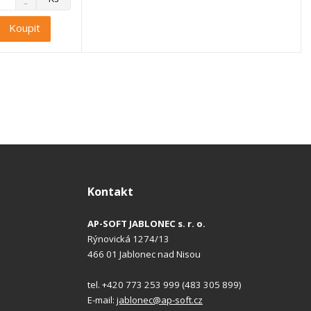
S
a
n
v
Koupit
í
ý
ž
š
i
i
t
t
m
m
n
n
o
o
ž
ž
s
s
t
t
v
v
í
í
Kontakt
AP-SOFT JABLONEC s. r. o.
Rýnovická 1274/13
466 01 Jablonec nad Nisou
tel. +420 773 253 999 (483 305 899)
E-mail:
jablonec@ap-soft.cz