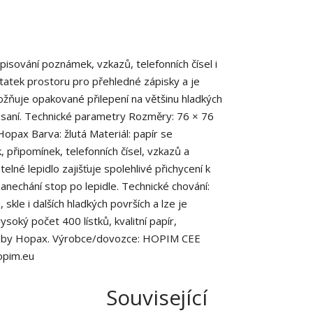
í
í
pisování poznámek, vzkazů, telefonních čísel i
atek prostoru pro přehledné zápisky a je
ožňuje opakované přilepení na většinu hladkých
 psaní. Technické parametry Rozměry: 76 × 76
Hopax Barva: žlutá Materiál: papír se
připomínek, telefonních čísel, vzkazů a
telné lepidlo zajišťuje spolehlivé přichycení k
nechání stop po lepidle. Technické chování:
 skle i dalších hladkých površích a lze je
oký počet 400 lístků, kvalitní papír,
k'n by Hopax. Výrobce/dovozce: HOPIM CEE
hopim.eu
Související