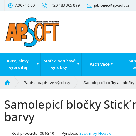
7:30 - 16:00
+420 483 305 899
jablonec@ap-soft.cz
Akce, slevy,
Papír a papírové
Kan
Archivace
výprodej
výrobky
p
Ú
Papír a papírové výrobky
Samolepicí bločky a záložky
v
o
Samolepicí bločky Stick´
d
n
barvy
í
s
t
K
Kód produktu:
096340
Výrobce:
Stick´n by Hopax
r