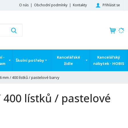
Přihlásit se
O nás
Obchodní podmínky
Kontakty
K
Vyhledat
d
o
h
l
í -
Kancelářské
Kancelářský
e
Školní potřeby
ram
židle
nábytek - HOBIS
d
á
,
6 mm / 400 lístků / pastelové barvy
t
e
 400 lístků / pastelové
n
n
a
j
d
e