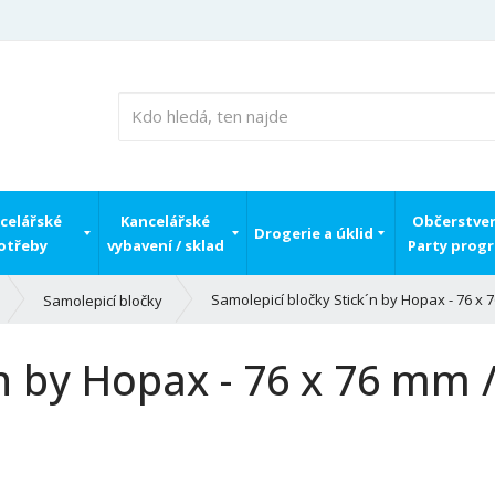
celářské
Kancelářské
Občerstven
Drogerie a úklid
otřeby
vybavení / sklad
Party prog
Samolepicí bločky Stick´n by Hopax - 76 x 7
Samolepicí bločky
n by Hopax - 76 x 76 mm /