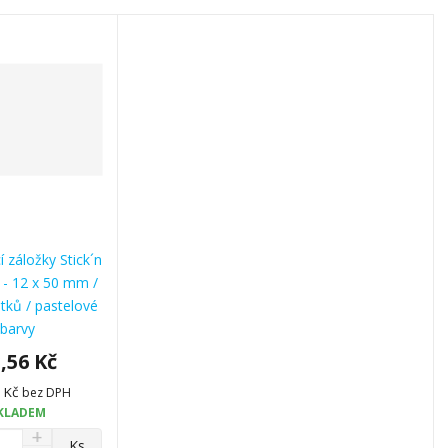
 záložky Stick´n
 - 12 x 50 mm /
stků / pastelové
barvy
,56 Kč
0 Kč
bez DPH
KLADEM
N
Ks