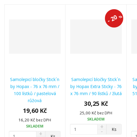
20
%
-
Samolepicí bločky Stick´n
Samolepicí bločky Stick´n
Sa
by Hopax - 76 x 76 mm /
by Hopax Extra Sticky - 76
b
100 lístků / pastelová
x 76 mm / 90 lístků / žlutá
51
růžová
30,25 Kč
19,60 Kč
25,00 Kč
bez DPH
SKLADEM
16,20 Kč
bez DPH
N
SKLADEM
Z
Ks
S
a
N
m
Z
Z
Ks