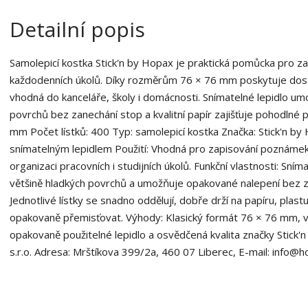
1
3
Detailní popis
0
Samolepicí kostka Stick'n by Hopax je praktická pomůcka pro za
každodenních úkolů. Díky rozměrům 76 × 76 mm poskytuje dost
vhodná do kanceláře, školy i domácnosti. Snímatelné lepidlo um
povrchů bez zanechání stop a kvalitní papír zajišťuje pohodlné
mm Počet lístků: 400 Typ: samolepicí kostka Značka: Stick'n by 
snímatelným lepidlem Použití: Vhodná pro zapisování poznámek, 
organizaci pracovních i studijních úkolů. Funkční vlastnosti: Sníma
většině hladkých povrchů a umožňuje opakované nalepení bez za
Jednotlivé lístky se snadno oddělují, dobře drží na papíru, plastu,
opakovaně přemisťovat. Výhody: Klasický formát 76 × 76 mm, vys
opakovaně použitelné lepidlo a osvědčená kvalita značky Stic
s.r.o. Adresa: Mrštíkova 399/2a, 460 07 Liberec, E-mail: info@