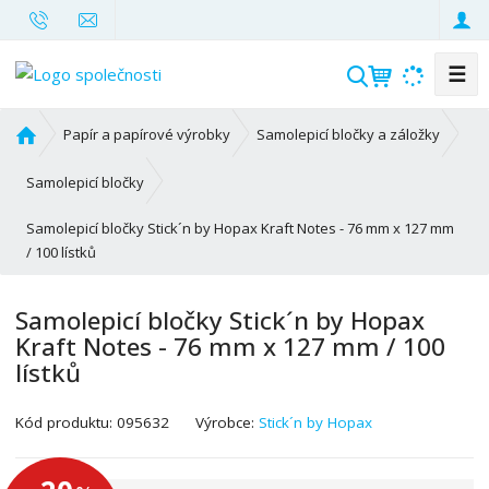
☰
V
y
h
Ú
Papír a papírové výrobky
Samolepicí bločky a záložky
l
v
o
e
Samolepicí bločky
d
d
Samolepicí bločky Stick´n by Hopax Kraft Notes - 76 mm x 127 mm
n
a
/ 100 lístků
í
t
s
t
Samolepicí bločky Stick´n by Hopax
r
Kraft Notes - 76 mm x 127 mm / 100
a
lístků
n
a
K
Kód produktu:
095632
Výrobce:
Stick´n by Hopax
ó
d