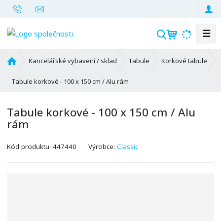
☰
V
y
h
Ú
Kancelářské vybavení / sklad
Tabule
Korkové tabule
l
v
o
Tabule korkové - 100 x 150 cm / Alu rám
e
d
d
n
a
Tabule korkové - 100 x 150 cm / Alu
í
t
rám
s
t
K
r
Kód produktu:
447440
Výrobce:
Classic
ó
a
d
n
v
a
ý
r
o