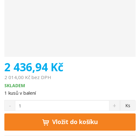
b
c
e
:
8
5
9
4
0
6
2 436,94 Kč
4
8
2 014,00 Kč bez DPH
6
SKLADEM
8
1
kusů v balení
7
S
N
7
Z
Ks
n
a
2
m
í
v
ě
ž
ý
Vložit do košíku
n
i
š
i
t
i
t