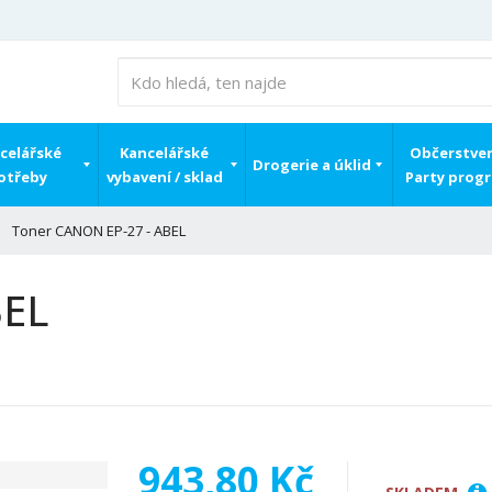
celářské
Kancelářské
Občerstven
Drogerie a úklid
otřeby
vybavení / sklad
Party prog
Toner CANON EP-27 - ABEL
BEL
943,80 Kč