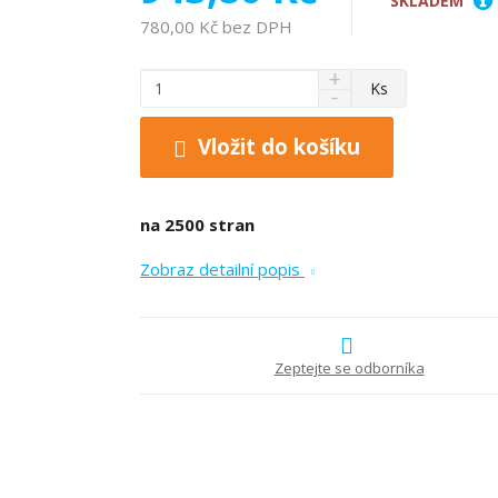
SKLADEM
780,00 Kč bez DPH
N
Z
Ks
S
a
m
n
v
ě
í
ý
Vložit do košíku
n
ž
š
i
i
i
t
t
t
na 2500 stran
p
m
m
n
o
n
Zobraz detailní popis
o
o
č
ž
ž
e
s
s
t
t
t
v
v
Zeptejte se odborníka
í
í