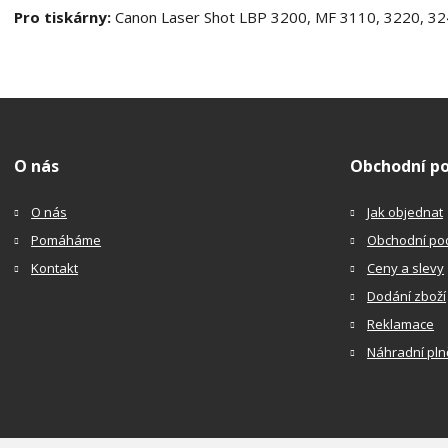
Pro tiskárny:
Canon Laser Shot LBP 3200, MF 3110, 3220, 32
O nás
Obchodní p
O nás
Jak objednat
Pomáháme
Obchodní po
Kontakt
Ceny a slevy
Dodání zboží
Reklamace
Náhradní pln