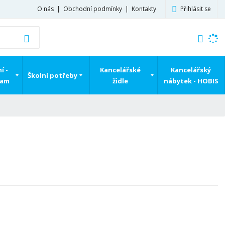
Přihlásit se
O nás
Obchodní podmínky
Kontakty
K
Vyhledat
d
o
h
í -
Kancelářské
Kancelářský
Školní potřeby
l
ram
židle
nábytek - HOBIS
e
d
á
,
t
e
n
n
a
j
d
e