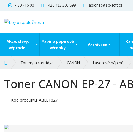
7:30 - 16:00
+420 483 305 899
jablonec@ap-soft.cz
Akce, slevy,
Papír a papírové
Kan
Archivace
výprodej
výrobky
p
Ú
Tonery a cartridge
CANON
Laserové náplně
v
o
Toner CANON EP-27 - A
d
n
í
Kód produktu:
ABEL1027
s
t
r
a
n